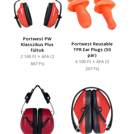
Portwest PW
Portwest Reusable
Klasszikus Plus
TPR Ear Plugs (50
fültok
pár)
2 100
Ft
+ ÁFA (
2
4 100
Ft
+ ÁFA (
5
667
Ft
)
207
Ft
)