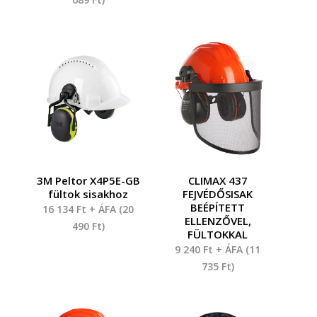
3M Peltor X4P5E-GB
CLIMAX 437
fültok sisakhoz
FEJVÉDŐSISAK
BEÉPÍTETT
16 134
Ft
+ ÁFA (
20
ELLENZŐVEL,
490
Ft
)
FÜLTOKKAL
9 240
Ft
+ ÁFA (
11
735
Ft
)