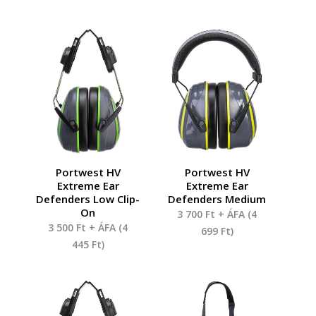
Portwest HV
Portwest HV
Extreme Ear
Extreme Ear
Defenders Low Clip-
Defenders Medium
On
3 700
Ft
+ ÁFA (
4
3 500
Ft
+ ÁFA (
4
699
Ft
)
445
Ft
)