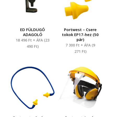
ED FÜLDUGÓ
Portwest – Csere
ADAGOLÓ
tokok EP17-hez (50
pár)
18 496
Ft
+ ÁFA (
23
7 300
Ft
+ ÁFA (
9
490
Ft
)
271
Ft
)