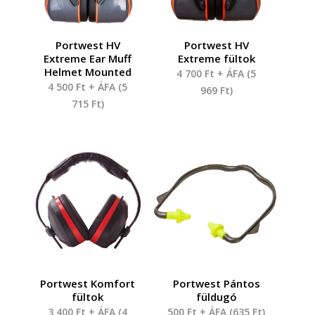
Portwest HV
Portwest HV
Extreme Ear Muff
Extreme fültok
Helmet Mounted
4 700
Ft
+ ÁFA (
5
4 500
Ft
+ ÁFA (
5
969
Ft
)
715
Ft
)
Portwest Komfort
Portwest Pántos
fültok
füldugó
3 400
Ft
+ ÁFA (
4
500
Ft
+ ÁFA (
635
Ft
)