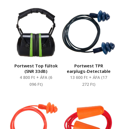
Portwest Top fültok
Portwest TPR
(SNR 33dB)
earplugs-Detectable
4 800
Ft
+ ÁFA (
6
13 600
Ft
+ ÁFA (
17
096
Ft
)
272
Ft
)