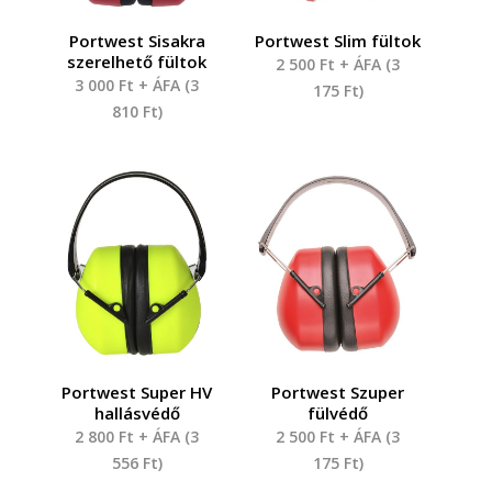
Portwest Sisakra
Portwest Slim fültok
szerelhető fültok
2 500
Ft
+ ÁFA (
3
3 000
Ft
+ ÁFA (
3
175
Ft
)
810
Ft
)
Portwest Super HV
Portwest Szuper
hallásvédő
fülvédő
2 800
Ft
+ ÁFA (
3
2 500
Ft
+ ÁFA (
3
556
Ft
)
175
Ft
)