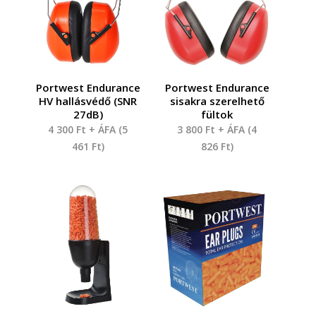
Portwest Endurance
Portwest Endurance
HV hallásvédő (SNR
sisakra szerelhető
27dB)
fültok
4 300
Ft
+ ÁFA (
5
3 800
Ft
+ ÁFA (
4
461
Ft
)
826
Ft
)