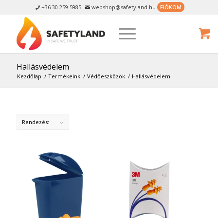
+36 30 259 5985
webshop@safetyland.hu
FIÓKOM


Hallásvédelem
Kezdőlap
/
Termékeink
/
Védőeszközök
/
Hallásvédelem
Rendezés: