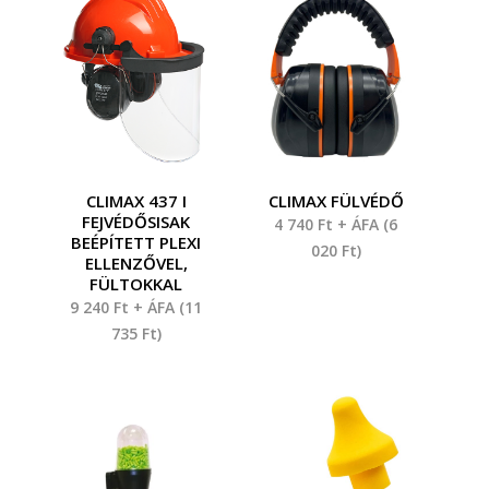
CLIMAX 437 I
CLIMAX FÜLVÉDŐ
FEJVÉDŐSISAK
4 740
Ft
+ ÁFA (
6
BEÉPÍTETT PLEXI
020
Ft
)
ELLENZŐVEL,
FÜLTOKKAL
9 240
Ft
+ ÁFA (
11
735
Ft
)