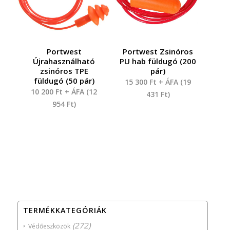
Portwest
Portwest Zsinóros
Újrahasználható
PU hab füldugó (200
zsinóros TPE
pár)
füldugó (50 pár)
15 300
Ft
+ ÁFA (
19
10 200
Ft
+ ÁFA (
12
431
Ft
)
954
Ft
)
TERMÉKKATEGÓRIÁK
(272)
Védőeszközök