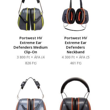
Portwest HV
Portwest HV
Extreme Ear
Extreme Ear
Defenders Medium
Defenders
Clip-On
Neckband
3 800
Ft
+ ÁFA (
4
4 300
Ft
+ ÁFA (
5
826
Ft
)
461
Ft
)