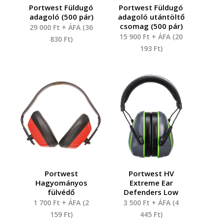
Portwest Füldugó
Portwest Füldugó
adagoló (500 pár)
adagoló utántöltő
csomag (500 pár)
29 000
Ft
+ ÁFA (
36
15 900
Ft
+ ÁFA (
20
830
Ft
)
193
Ft
)
Portwest
Portwest HV
Hagyományos
Extreme Ear
fülvédő
Defenders Low
1 700
Ft
+ ÁFA (
2
3 500
Ft
+ ÁFA (
4
159
Ft
)
445
Ft
)