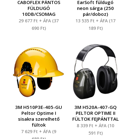
CABOFLEX PÁNTOS
EarSoft füldugó
FÜLDUGÓ
neon sárga (250
10DB/CSOMAG
pár/doboz)
29 677
Ft
+ ÁFA (
37
13 535
Ft
+ ÁFA (
17
690
Ft
)
189
Ft
)
3M H510P3E-405-GU
3M H520A-407-GQ
Peltor Optime I
PELTOR OPTIME II
sisakra szerelhető
FÜLTOK FEJPÁNTTAL
fültok
8 339
Ft
+ ÁFA (
10
7 629
Ft
+ ÁFA (
9
591
Ft
)
689
Ft
)