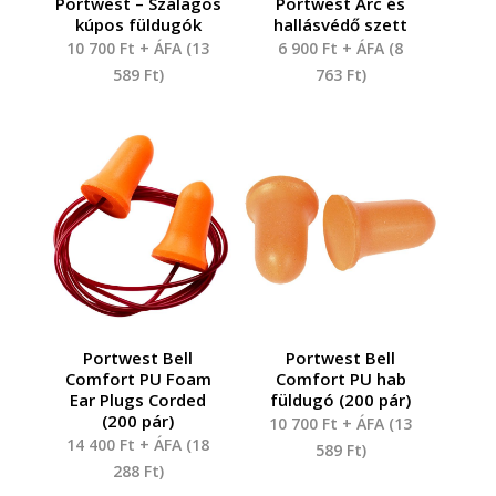
Portwest – Szalagos
Portwest Arc és
kúpos füldugók
hallásvédő szett
10 700
Ft
+ ÁFA (
13
6 900
Ft
+ ÁFA (
8
589
Ft
)
763
Ft
)
Portwest Bell
Portwest Bell
Comfort PU Foam
Comfort PU hab
Ear Plugs Corded
füldugó (200 pár)
(200 pár)
10 700
Ft
+ ÁFA (
13
14 400
Ft
+ ÁFA (
18
589
Ft
)
288
Ft
)