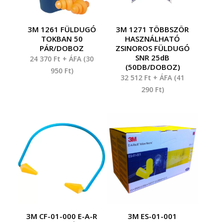
3M 1261 FÜLDUGÓ
3M 1271 TÖBBSZÖR
TOKBAN 50
HASZNÁLHATÓ
PÁR/DOBOZ
ZSINOROS FÜLDUGÓ
SNR 25dB
24 370
Ft
+ ÁFA (
30
(50DB/DOBOZ)
950
Ft
)
32 512
Ft
+ ÁFA (
41
290
Ft
)
3M CF-01-000 E-A-R
3M ES-01-001