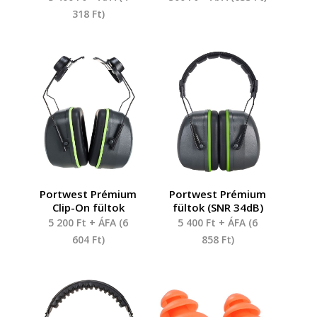
318
Ft
)
Portwest Prémium
Portwest Prémium
Clip-On fültok
fültok (SNR 34dB)
5 200
Ft
+ ÁFA (
6
5 400
Ft
+ ÁFA (
6
604
Ft
)
858
Ft
)