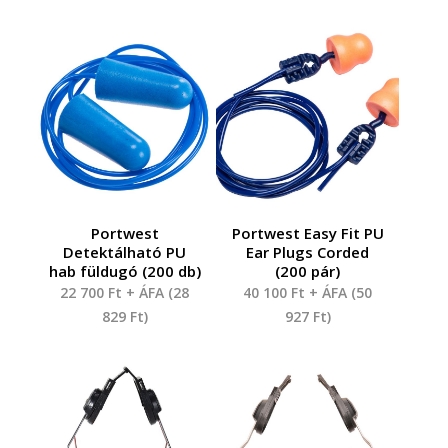
Portwest
Portwest Easy Fit PU
Detektálható PU
Ear Plugs Corded
hab füldugó (200 db)
(200 pár)
22 700
Ft
+ ÁFA (
28
40 100
Ft
+ ÁFA (
50
829
Ft
)
927
Ft
)