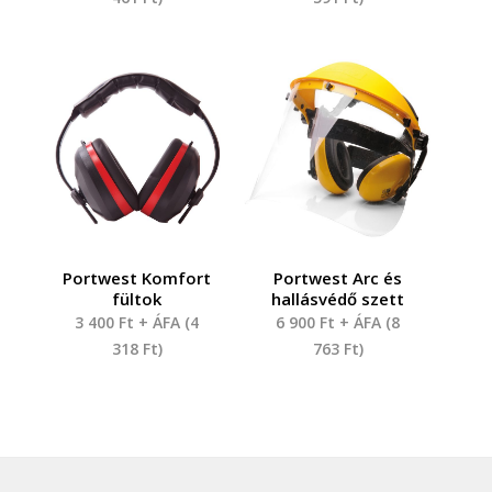
Portwest Komfort
Portwest Arc és
fültok
hallásvédő szett
3 400
Ft
+ ÁFA (
4
6 900
Ft
+ ÁFA (
8
318
Ft
)
763
Ft
)