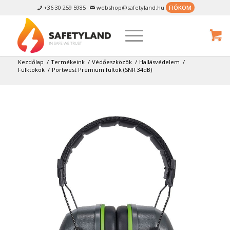
+36 30 259 5985
webshop@safetyland.hu
FIÓKOM


Kezdőlap
/
Termékeink
/
Védőeszközök
/
Hallásvédelem
/
Fülktokok
/
Portwest Prémium fültok (SNR 34dB)