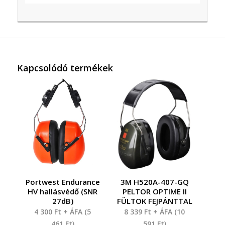
Kapcsolódó termékek
Portwest Endurance
3M H520A-407-GQ
HV hallásvédő (SNR
PELTOR OPTIME II
27dB)
FÜLTOK FEJPÁNTTAL
4 300
Ft
+ ÁFA (
5
8 339
Ft
+ ÁFA (
10
461
Ft
)
591
Ft
)