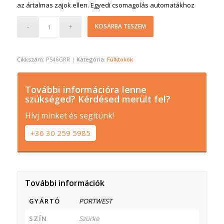
az ártalmas zajok ellen. Egyedi csomagolás automatákhoz
KOSÁRBA TESZEM
Cikkszám:
PS46GRR
Kategória:
Fülktokok
További információra lenne
szükséged? Kérdésed merült fel?
Hívj minket és segítünk!
+36 30 259 5985
További információk
GYÁRTÓ
PORTWEST
SZÍN
Szürke