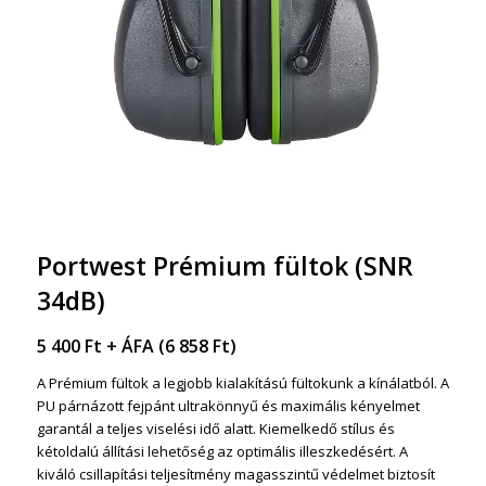
Portwest Prémium fültok (SNR
34dB)
5 400
Ft
+ ÁFA (
6 858
Ft
)
A Prémium fültok a legjobb kialakítású fültokunk a kínálatból. A
PU párnázott fejpánt ultrakönnyű és maximális kényelmet
garantál a teljes viselési idő alatt. Kiemelkedő stílus és
kétoldalú állítási lehetőség az optimális illeszkedésért. A
kiváló csillapítási teljesítmény magasszintű védelmet biztosít