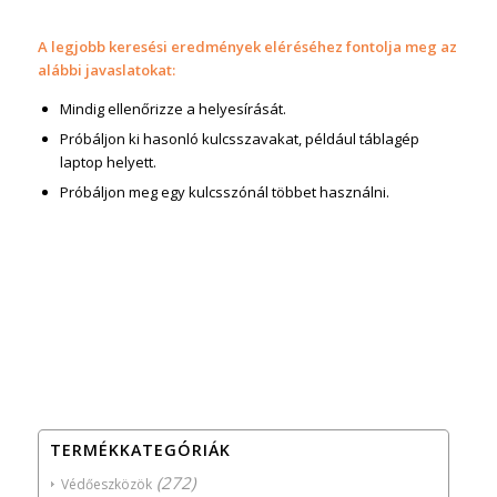
A legjobb keresési eredmények eléréséhez fontolja meg az
alábbi javaslatokat:
Mindig ellenőrizze a helyesírását.
Próbáljon ki hasonló kulcsszavakat, például táblagép
laptop helyett.
Próbáljon meg egy kulcsszónál többet használni.
TERMÉKKATEGÓRIÁK
(272)
Védőeszközök