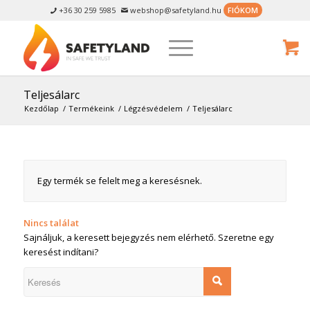
+36 30 259 5985
webshop@safetyland.hu
FIÓKOM


Teljesálarc
Kezdőlap
/
Termékeink
/
Légzésvédelem
/
Teljesálarc
Egy termék se felelt meg a keresésnek.
Nincs találat
Sajnáljuk, a keresett bejegyzés nem elérhető. Szeretne egy
keresést indítani?