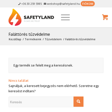
+36 30 259 5985
webshop@safetyland.hu
FIÓKOM


Faláttörés tűzvédelme
Kezdőlap
/
Termékeink
/
Tűzvédelem
/
Faláttörés tűzvédelme
Egy termék se felelt meg a keresésnek.
Nincs találat
Sajnáljuk, a keresett bejegyzés nem elérhető. Szeretne egy
keresést indítani?