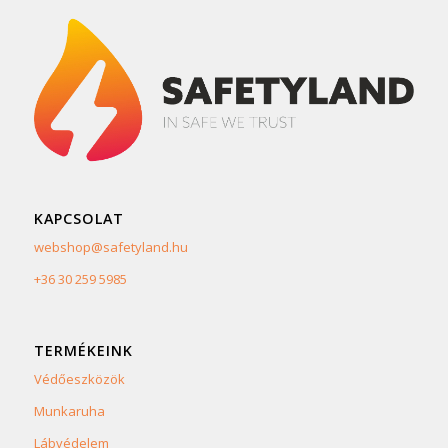
KAPCSOLAT
webshop@safetyland.hu
+36 30 259 5985
TERMÉKEINK
Védőeszközök
Munkaruha
Lábvédelem