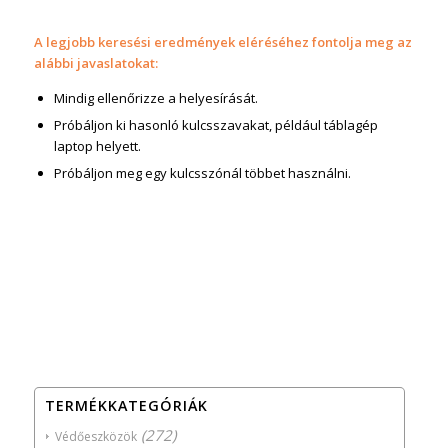
A legjobb keresési eredmények eléréséhez fontolja meg az
alábbi javaslatokat:
Mindig ellenőrizze a helyesírását.
Próbáljon ki hasonló kulcsszavakat, például táblagép
laptop helyett.
Próbáljon meg egy kulcsszónál többet használni.
TERMÉKKATEGÓRIÁK
(272)
Védőeszközök