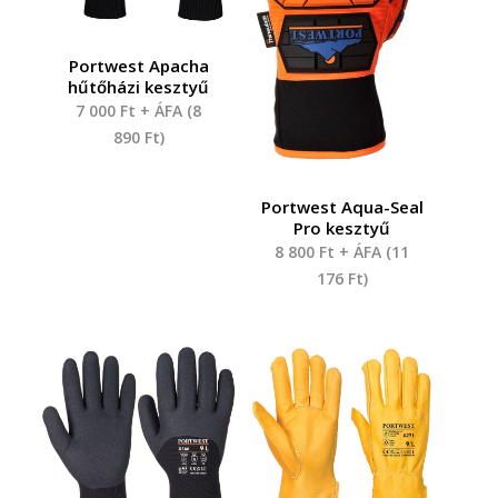
Portwest Apacha
hűtőházi kesztyű
7 000
Ft
+ ÁFA (
8
890
Ft
)
Portwest Aqua-Seal
Pro kesztyű
8 800
Ft
+ ÁFA (
11
176
Ft
)