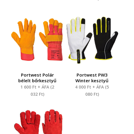
Portwest Polár
Portwest PW3
bélelt bőrkesztyű
Winter kesztyű
1 600
Ft
+ ÁFA (
2
4 000
Ft
+ ÁFA (
5
032
Ft
)
080
Ft
)