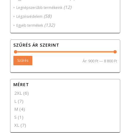
(12)
Legnépszerűbb termékeink
(58)
Légzésvédelem
(132)
Egyéb termékek
SZŰRÉS ÁR SZERINT
Szűrés
Ár:
900 Ft
—
8 800 Ft
MÉRET
2XL
(6)
L
(7)
M
(4)
S
(1)
XL
(7)