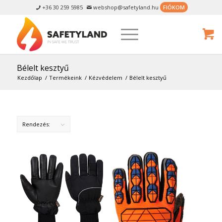
+36 30 259 5985
webshop@safetyland.hu
FIÓKOM


Bélelt kesztyű
Kezdőlap
/
Termékeink
/
Kézvédelem
/
Bélelt kesztyű
Rendezés: