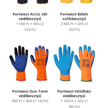
Portwest Arctic téli
Portwest Bélelt
védőkesztyű
sofőrkesztyű
1 600
Ft
+ ÁFA (
2
2 600
Ft
+ ÁFA (
3
032
Ft
)
302
Ft
)
Portwest Duo-Term
Portwest Hűtőházi
védőkesztyű
védőkesztyű
900
Ft
+ ÁFA (
1 143
Ft
)
1 100
Ft
+ ÁFA (
1
397
Ft
)