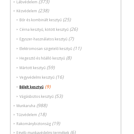
(373)
Lábvédelem
(238)
Kézvédelem
(25)
Bőr és kombinált kesztyű
(26)
Cérna kesztyű, kötött kesztyű
(7)
Egyszer-használatos kesztyű
(11)
Elektromosan szigetelő kesztyű
(8)
Hegesztő és hőálló kesztyű
(59)
Mártott kesztyű
(16)
Vegyvédelmi kesztyű
(9)
Bélelt kesztyű
(53)
Vágásbiztos kesztyű
(988)
Munkaruha
(18)
Tűzvédelem
(19)
Rakománybiztonság
(6)
Egyéb munkavédelmi termékek