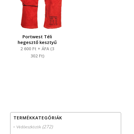
Portwest Téli
hegesztő kesztyű
2 600
Ft
+ ÁFA (
3
302
Ft
)
TERMÉKKATEGÓRIÁK
(272)
Védőeszközök