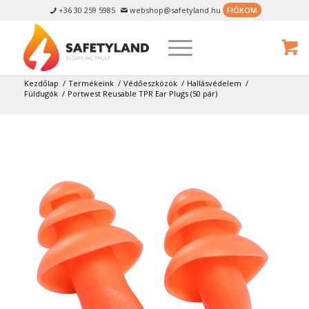
+36 30 259 5985
webshop@safetyland.hu
FIÓKOM


Kezdőlap
/
Termékeink
/
Védőeszközök
/
Hallásvédelem
/
Füldugók
/
Portwest Reusable TPR Ear Plugs (50 pár)