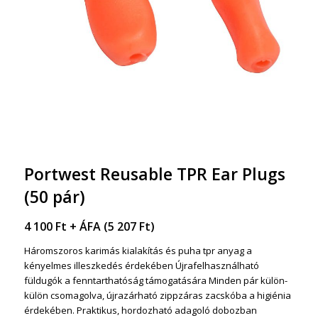
Portwest Reusable TPR Ear Plugs
(50 pár)
4 100
Ft
+ ÁFA (
5 207
Ft
)
Háromszoros karimás kialakítás és puha tpr anyag a
kényelmes illeszkedés érdekében Újrafelhasználható
füldugók a fenntarthatóság támogatására Minden pár külön-
külön csomagolva, újrazárható zippzáras zacskóba a higiénia
érdekében. Praktikus, hordozható adagoló dobozban