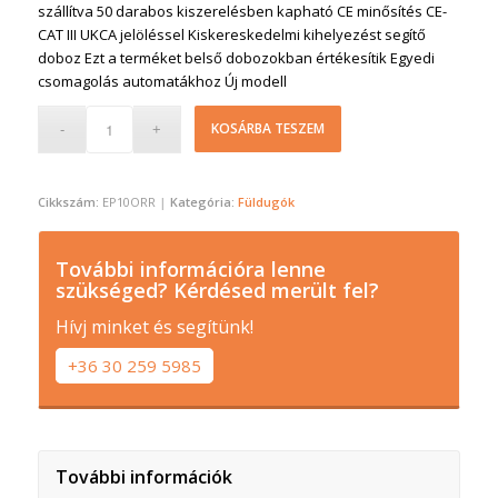
szállítva 50 darabos kiszerelésben kapható CE minősítés CE-
CAT III UKCA jelöléssel Kiskereskedelmi kihelyezést segítő
doboz Ezt a terméket belső dobozokban értékesítik Egyedi
csomagolás automatákhoz Új modell
KOSÁRBA TESZEM
Cikkszám:
EP10ORR
Kategória:
Füldugók
További információra lenne
szükséged? Kérdésed merült fel?
Hívj minket és segítünk!
+36 30 259 5985
További információk