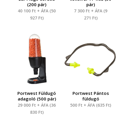
(200 pár)
pár)
40 100
Ft
+ ÁFA (
50
7 300
Ft
+ ÁFA (
9
927
Ft
)
271
Ft
)
Portwest Füldugó
Portwest Pántos
adagoló (500 pár)
füldugó
29 000
Ft
+ ÁFA (
36
500
Ft
+ ÁFA (
635
Ft
)
830
Ft
)