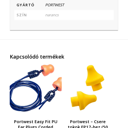
GYÁRTÓ
PORTWEST
SZÍN
narancs
Kapcsolódó termékek
Portwest Easy Fit PU
Portwest – Csere
Ear Plugs Corded
tokok EP17-hez (50