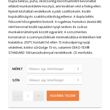
Dupla bélésű, puha, ökölcsontig microfoamnitril bevonattal
ellátott munkavédelmi kesztyű, ami kiválóan véd a hideg ellen.
Nyitott kézháttal rendelkezik a jobb szellőzésért. Kiváló
kopásállóság és szakítószilárdság jellemzi. A dupla bélés
fokozott hőszigetelést biztosít. A rugalmas homokos (textúrált)
nitril bevonat kiváló tapadást nyújt nedves és száraz
munkakörülmények között egyaránt. A szöszmentes
konstrukció a szennyeződések minimalizálása érdekében lett
kialakítva. 250°C kontakt hő ellen 15 másodpercig nyújt
védelmet, kötési sűrűsége 15-ös, valamint OEKO-TEX®
STANDARD 100 tanúsítvánnyal rendelkezik. CE minősítés.
MÉRET
SZÍN
KOSÁRBA TESZEM