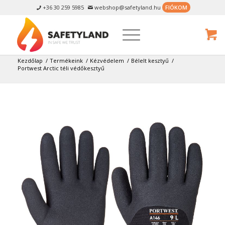
+36 30 259 5985
webshop@safetyland.hu
FIÓKOM


Kezdőlap
/
Termékeink
/
Kézvédelem
/
Bélelt kesztyű
/
Portwest Arctic téli védőkesztyű