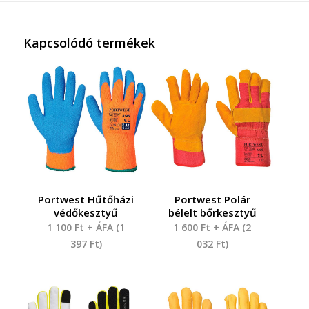
Kapcsolódó termékek
Portwest Hűtőházi
Portwest Polár
védőkesztyű
bélelt bőrkesztyű
1 100
Ft
+ ÁFA (
1
1 600
Ft
+ ÁFA (
2
397
Ft
)
032
Ft
)