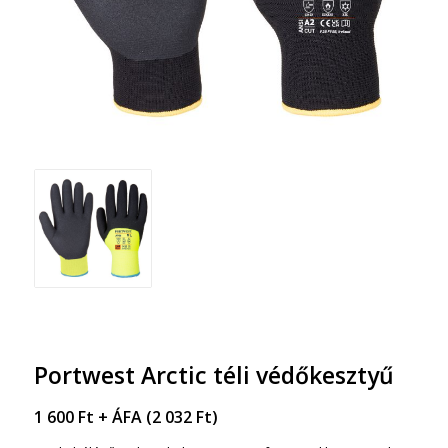
Portwest Arctic téli védőkesztyű
1 600
Ft
+ ÁFA (
2 032
Ft
)