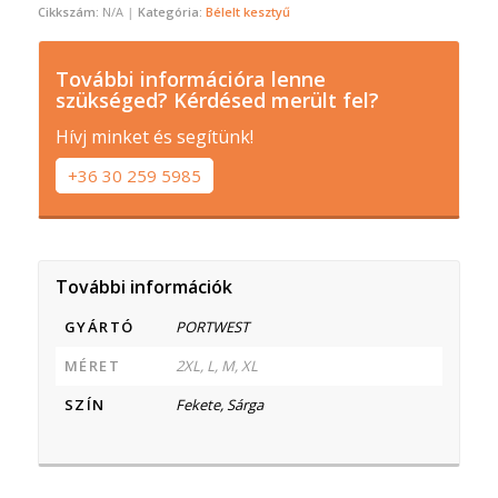
Cikkszám:
N/A
Kategória:
Bélelt kesztyű
További információra lenne
szükséged? Kérdésed merült fel?
Hívj minket és segítünk!
+36 30 259 5985
További információk
GYÁRTÓ
PORTWEST
MÉRET
2XL, L, M, XL
SZÍN
Fekete, Sárga