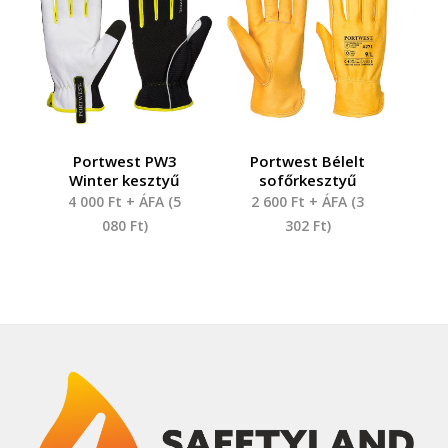
Portwest PW3
Portwest Bélelt
Winter kesztyű
sofőrkesztyű
4 000
Ft
+ ÁFA (
5
2 600
Ft
+ ÁFA (
3
080
Ft
)
302
Ft
)