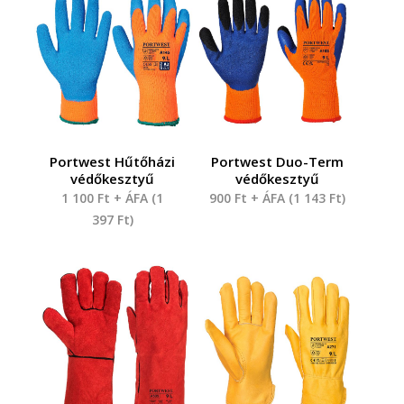
Portwest Hűtőházi
Portwest Duo-Term
védőkesztyű
védőkesztyű
1 100
Ft
+ ÁFA (
1
900
Ft
+ ÁFA (
1 143
Ft
)
397
Ft
)