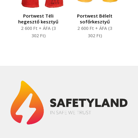
Portwest Téli
Portwest Bélelt
hegesztő kesztyű
sofőrkesztyű
2 600
Ft
+ ÁFA (
3
2 600
Ft
+ ÁFA (
3
302
Ft
)
302
Ft
)