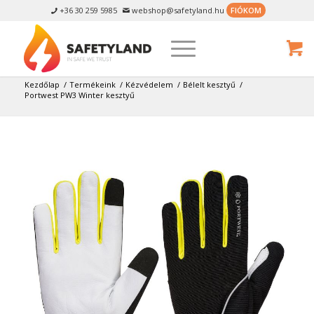
+36 30 259 5985
webshop@safetyland.hu
FIÓKOM


Kezdőlap
/
Termékeink
/
Kézvédelem
/
Bélelt kesztyű
/
Portwest PW3 Winter kesztyű