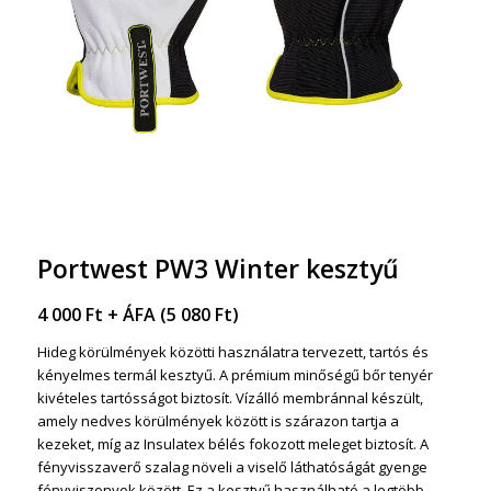
Portwest PW3 Winter kesztyű
4 000
Ft
+ ÁFA (
5 080
Ft
)
Hideg körülmények közötti használatra tervezett, tartós és
kényelmes termál kesztyű. A prémium minőségű bőr tenyér
kivételes tartósságot biztosít. Vízálló membránnal készült,
amely nedves körülmények között is szárazon tartja a
kezeket, míg az Insulatex bélés fokozott meleget biztosít. A
fényvisszaverő szalag növeli a viselő láthatóságát gyenge
fényviszonyok között. Ez a kesztyű használható a legtöbb