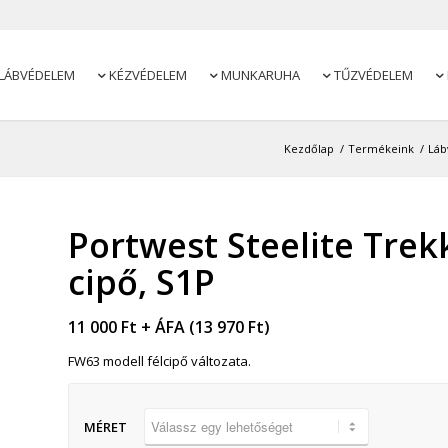
LÁBVÉDELEM
KÉZVÉDELEM
MUNKARUHA
TŰZVÉDELEM




Kezdőlap
/
Termékeink
/
Lá
Portwest Steelite Tre
cipő, S1P
11 000
Ft
+ ÁFA (
13 970
Ft
)
FW63 modell félcipő változata.
MÉRET