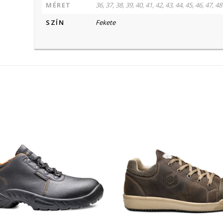
MÉRET
36, 37, 38, 39, 40, 41, 42, 43, 44, 45, 46, 47, 48
SZÍN
Fekete