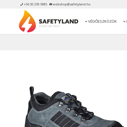
+36 30 259 5985
webshop@safetyland.hu


VÉDŐESZKÖZÖK

