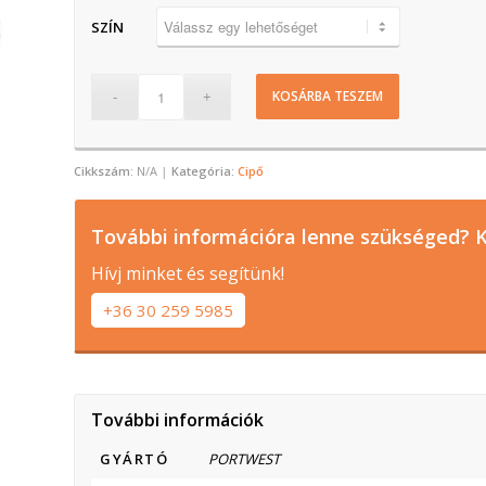
SZÍN
KOSÁRBA TESZEM
Cikkszám:
N/A
Kategória:
Cipő
További információra lenne szükséged? K
Hívj minket és segítünk!
+36 30 259 5985
További információk
GYÁRTÓ
PORTWEST