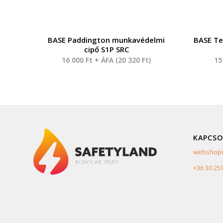
BASE Paddington munkavédelmi
BASE Te
cipő S1P SRC
16 000
Ft
+ ÁFA (
20 320
Ft
)
15
KAPCSO
webshop@
+36 30 25