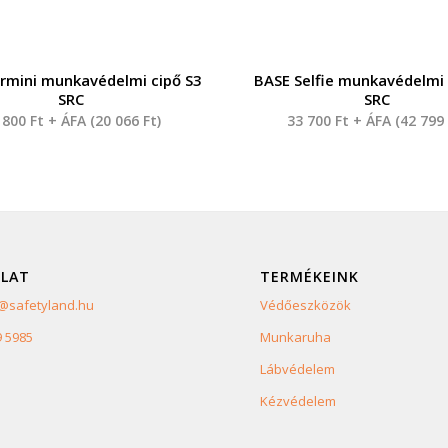
rmini munkavédelmi cipő S3
BASE Selfie munkavédelmi 
SRC
SRC
 800
Ft
+ ÁFA (
20 066
Ft
)
33 700
Ft
+ ÁFA (
42 79
LAT
TERMÉKEINK
safetyland.hu
Védőeszközök
9 5985
Munkaruha
Lábvédelem
Kézvédelem