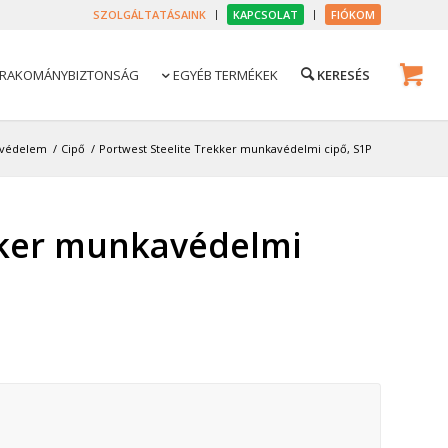
SZOLGÁLTATÁSAINK
KAPCSOLAT
FIÓKOM
RAKOMÁNYBIZTONSÁG
EGYÉB TERMÉKEK

bvédelem
/
Cipő
/
Portwest Steelite Trekker munkavédelmi cipő, S1P
kker munkavédelmi