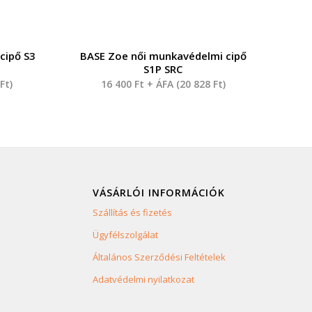
cipő S3
BASE Zoe női munkavédelmi cipő
S1P SRC
9
Ft
)
16 400
Ft
+ ÁFA (
20 828
Ft
)
VÁSÁRLÓI INFORMÁCIÓK
Szállítás és fizetés
Ügyfélszolgálat
Általános Szerződési Feltételek
Adatvédelmi nyilatkozat