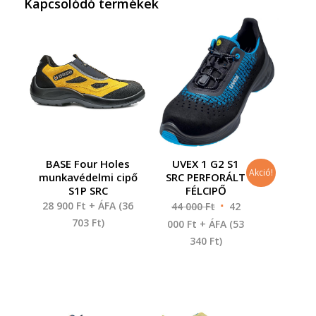
Kapcsolódó termékek
BASE Four Holes
UVEX 1 G2 S1
Akció!
munkavédelmi cipő
SRC PERFORÁLT
S1P SRC
FÉLCIPŐ
28 900
Ft
+ ÁFA (
36
44 000
Ft
42
703
Ft
)
000
Ft
+ ÁFA (
53
340
Ft
)