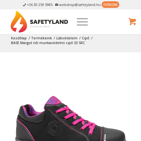
+36 30 259 5985
webshop@safetyland.hu
FIÓKOM


Kezdőlap
/
Termékeink
/
Lábvédelem
/
Cipő
/
BASE Margot női munkavédelmi cipő S3 SRC