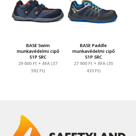
BASE Swim
BASE Paddle
munkavédelmi cipő
munkavédelmi cipő
S1P SRC
S1P SRC
29 600
Ft
+ ÁFA (
37
27 900
Ft
+ ÁFA (
35
592
Ft
)
433
Ft
)