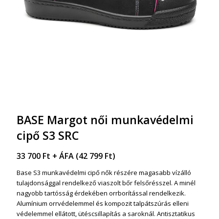
BASE Margot női munkavédelmi
cipő S3 SRC
33 700
Ft
+ ÁFA (
42 799
Ft
)
Base S3 munkavédelmi cipő nők részére magasabb vízálló
tulajdonsággal rendelkező viaszolt bőr felsőrésszel. A minél
nagyobb tartósság érdekében orrborítással rendelkezik.
Alumínium orrvédelemmel és kompozit talpátszúrás elleni
védelemmel ellátott, ütéscsillapítás a saroknál. Antisztatikus