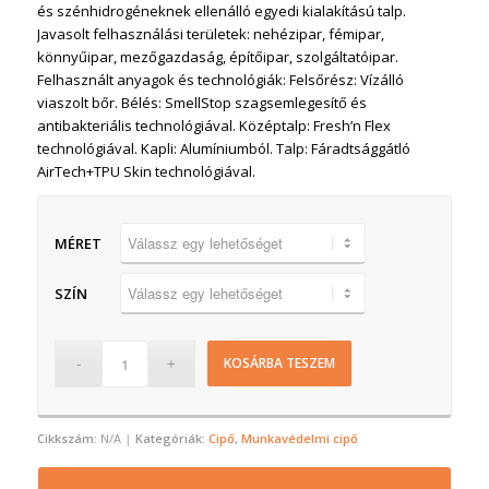
és szénhidrogéneknek ellenálló egyedi kialakítású talp.
Javasolt felhasználási területek: nehézipar, fémipar,
könnyűipar, mezőgazdaság, építőipar, szolgáltatóipar.
Felhasznált anyagok és technológiák: Felsőrész: Vízálló
viaszolt bőr. Bélés: SmellStop szagsemlegesítő és
antibakteriális technológiával. Középtalp: Fresh’n Flex
technológiával. Kapli: Alumíniumból. Talp: Fáradtsággátló
AirTech+TPU Skin technológiával.
MÉRET
SZÍN
KOSÁRBA TESZEM
Cikkszám:
N/A
Kategóriák:
Cipő
,
Munkavédelmi cipő