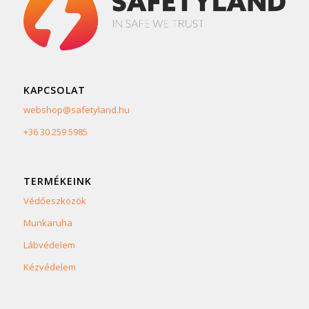
KAPCSOLAT
webshop@safetyland.hu
+36 30 259 5985
TERMÉKEINK
Védőeszközök
Munkaruha
Lábvédelem
Kézvédelem