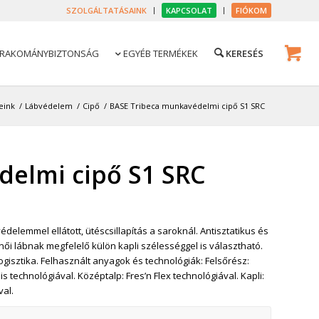
SZOLGÁLTATÁSAINK
KAPCSOLAT
FIÓKOM
RAKOMÁNYBIZTONSÁG
EGYÉB TERMÉKEK

eink
/
Lábvédelem
/
Cipő
/
BASE Tribeca munkavédelmi cipő S1 SRC
elmi cipő S1 SRC
delemmel ellátott, ütéscsillapítás a saroknál. Antisztatikus és
 női lábnak megfelelő külön kapli szélességgel is választható.
ogisztika. Felhasznált anyagok és technológiák: Felsőrész:
s technológiával. Középtalp: Fres’n Flex technológiával. Kapli:
val.