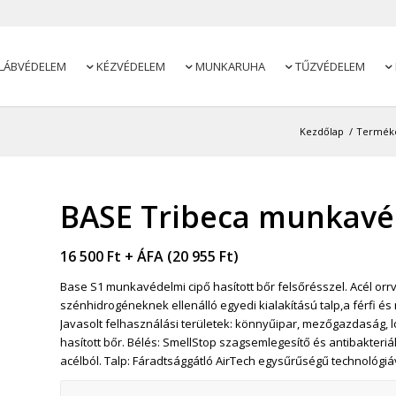
LÁBVÉDELEM
KÉZVÉDELEM
MUNKARUHA
TŰZVÉDELEM




Kezdőlap
/
Termék
BASE Tribeca munkavéd
16 500
Ft
+ ÁFA (
20 955
Ft
)
Base S1 munkavédelmi cipő hasított bőr felsőrésszel. Acél orrvé
szénhidrogéneknek ellenálló egyedi kialakítású talp,a férfi és
Javasolt felhasználási területek: könnyűipar, mezőgazdaság, l
hasított bőr. Bélés: SmellStop szagsemlegesítő és antibakteriáli
acélból. Talp: Fáradtsággátló AirTech egysűrűségű technológiá