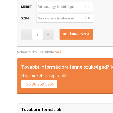
MÉRET
SZÍN
KOSÁRBA TESZEM
Cikkszám:
N/A
Kategória:
Cipő
További információra lenne szükséged? K
Hívj minket és segítünk!
+36 30 259 5985
További információk