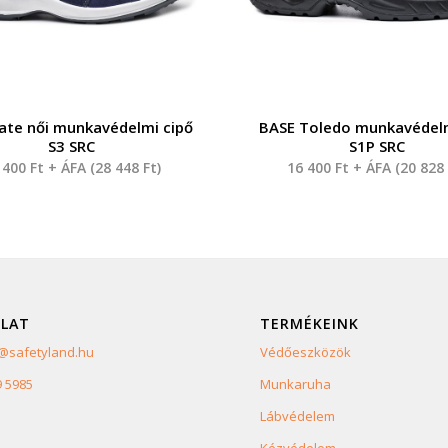
ate női munkavédelmi cipő
BASE Toledo munkavédelm
S3 SRC
S1P SRC
 400
Ft
+ ÁFA (
28 448
Ft
)
16 400
Ft
+ ÁFA (
20 82
LAT
TERMÉKEINK
safetyland.hu
Védőeszközök
9 5985
Munkaruha
Lábvédelem