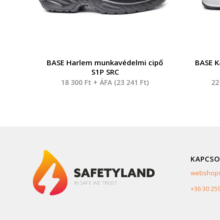
BASE Harlem munkavédelmi cipő
BASE K
S1P SRC
18 300
Ft
+ ÁFA (
23 241
Ft
)
22
KAPCSO
webshop@
+36 30 25