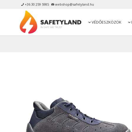
+36 30 259 5985
webshop@safetyland.hu


VÉDŐESZKÖZÖK

