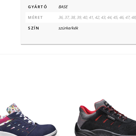
GYÁRTÓ
BASE
MÉRET
36, 37, 38, 39, 40, 41, 42, 43, 44, 45, 46, 47, 48
SZÍN
szürke/kék