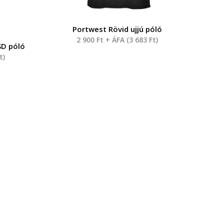
Portwest Rövid ujjú póló
2 900
Ft
+ ÁFA (
3 683
Ft
)
SD póló
t
)