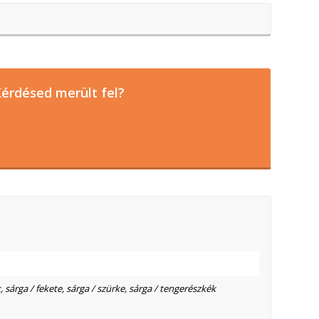
érdésed merült fel?
 sárga / fekete, sárga / szürke, sárga / tengerészkék