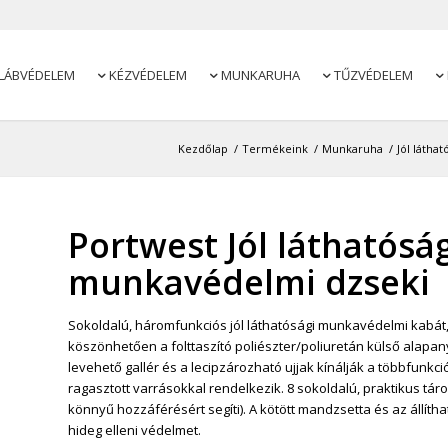
LÁBVÉDELEM
KÉZVÉDELEM
MUNKARUHA
TŰZVÉDELEM




Kezdőlap
/
Termékeink
/
Munkaruha
/
Jól láthat
Portwest Jól láthatós
munkavédelmi dzseki
Sokoldalú, háromfunkciós jól láthatósági munkavédelmi kabát,
köszönhetően a folttaszító poliészter/poliuretán külső alapan
levehető gallér és a lecipzározható ujjak kínálják a többfunkc
ragasztott varrásokkal rendelkezik. 8 sokoldalú, praktikus táro
könnyű hozzáférésért segíti). A kötött mandzsetta és az állítha
hideg elleni védelmet.