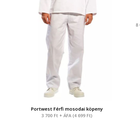
8
Portwest Férfi mosodai köpeny
3 700
Ft
+ ÁFA (
4 699
Ft
)