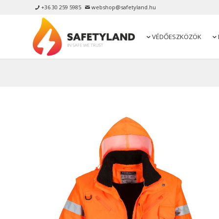
+36 30 259 5985
webshop@safetyland.hu


VÉDŐESZKÖZÖK

