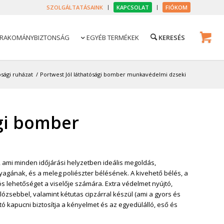
SZOLGÁLTATÁSAINK
KAPCSOLAT
FIÓKOM
RAKOMÁNYBIZTONSÁG
EGYÉB TERMÉKEK

ósági ruházat
/
Portwest Jól láthatósági bomber munkavédelmi dzseki
ági bomber
 ami minden időjárási helyzetben ideális megoldás,
yagának, és a meleg poliészter bélésének. A kivehető bélés, a
iós lehetőséget a viselője számára. Extra védelmet nyújtó,
lózsebbel, valamint kétutas cipzárral készül (ami a gyors és
tó kapucni biztosítja a kényelmet és az egyedülálló, eső és