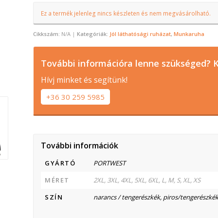
Ez a termék jelenleg nincs készleten és nem megvásárolható.
Cikkszám:
N/A
Kategóriák:
Jól láthatósági ruházat
,
Munkaruha
További információra lenne szükséged? K
Hívj minket és segítünk!
+36 30 259 5985
További információk
GYÁRTÓ
PORTWEST
MÉRET
2XL, 3XL, 4XL, 5XL, 6XL, L, M, S, XL, XS
SZÍN
narancs / tengerészkék, piros/tengerészkék,