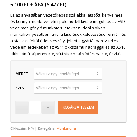
5 100
Ft
+ ÁFA (
6 477
Ft
)
Ez az anyagában vezetőképes szálakkal átszőtt, kényelmes
és könnyű munkavédelmi pólómodell kiváló megoldás az ESD
védelmet igénylő munkaterületekhez. Ideális olyan
munkakörnyezetben, ahol a kisülések keletkezése fennáll, és
a statikus feltöltődés veszélyt jelent a gyártásban. A teljes
védelem érdekében az AS11 cikkszámú nadrággal és az AS10
cikkszámú köpennyel együtt viselhető védőruha kiegészítő.
MÉRET
SZÍN
KOSÁRBA TESZEM
Cikkszám:
N/A
Kategória:
Munkaruha