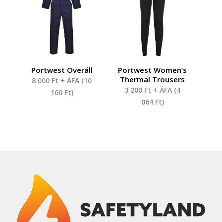
Portwest Overáll
Portwest Women’s
Thermal Trousers
8 000
Ft
+ ÁFA (
10
3 200
Ft
+ ÁFA (
4
160
Ft
)
064
Ft
)