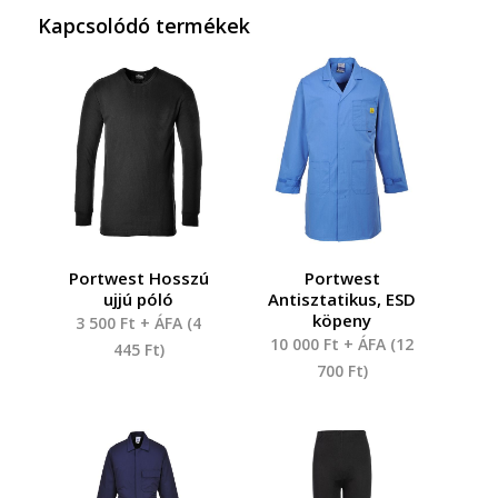
Kapcsolódó termékek
Portwest Hosszú
Portwest
ujjú póló
Antisztatikus, ESD
köpeny
3 500
Ft
+ ÁFA (
4
10 000
Ft
+ ÁFA (
12
445
Ft
)
700
Ft
)