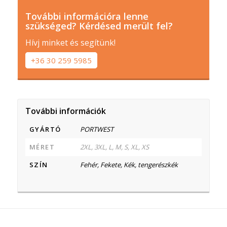
További információra lenne
szükséged? Kérdésed merült fel?
Hívj minket és segítünk!
+36 30 259 5985
További információk
GYÁRTÓ
PORTWEST
MÉRET
2XL, 3XL, L, M, S, XL, XS
SZÍN
Fehér, Fekete, Kék, tengerészkék