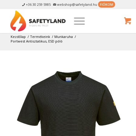
+36 30 259 5985
webshop@safetyland.hu
FIÓKOM


Kezdőlap
/
Termékeink
/
Munkaruha
/
Portwest Antisztatikus, ESD póló