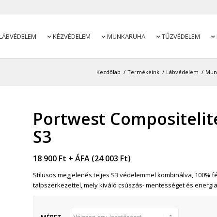
LÁBVÉDELEM
KÉZVÉDELEM
MUNKARUHA
TŰZVÉDELEM




Kezdőlap
/
Termékeink
/
Lábvédelem
/
Mun
Portwest Compositelit
S3
18 900
Ft
+ ÁFA (
24 003
Ft
)
Stílusos megjelenés teljes S3 védelemmel kombinálva, 100% fém
talpszerkezettel, mely kiváló csúszás- mentességet és energia