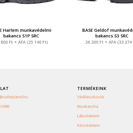
E Harlem munkavédelmi
BASE Geldof munkavéd
bakancs S1P SRC
bakancs S3 SRC
 800
Ft
+ ÁFA (
25 146
Ft
)
26 200
Ft
+ ÁFA (
33 27
LAT
TERMÉKEINK
safetyland.hu
Védőeszközök
9 5985
Munkaruha
Lábvédelem
Kézvédelem