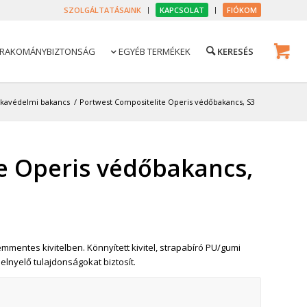
SZOLGÁLTATÁSAINK
KAPCSOLAT
FIÓKOM
RAKOMÁNYBIZTONSÁG
EGYÉB TERMÉKEK

kavédelmi bakancs
/
Portwest Compositelite Operis védőbakancs, S3
e Operis védőbakancs,
mentes kivitelben. Könnyített kivitel, strapabíró PU/gumi
elnyelő tulajdonságokat biztosít.