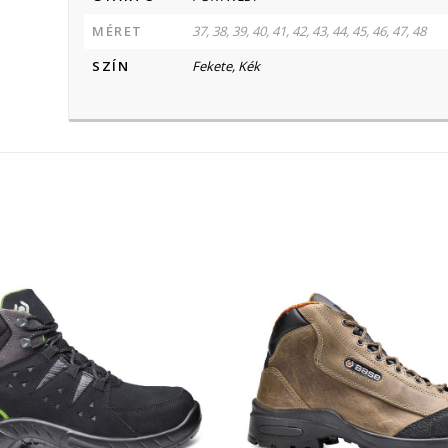
MÉRET
37, 38, 39, 40, 41, 42, 43, 44, 45, 46, 47, 48
SZÍN
Fekete, Kék