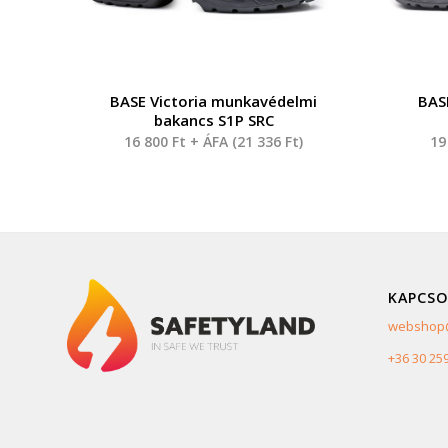
BASE Victoria munkavédelmi
BAS
bakancs S1P SRC
16 800
Ft
+ ÁFA (
21 336
Ft
)
19
KAPCSO
webshop@
+36 30 25