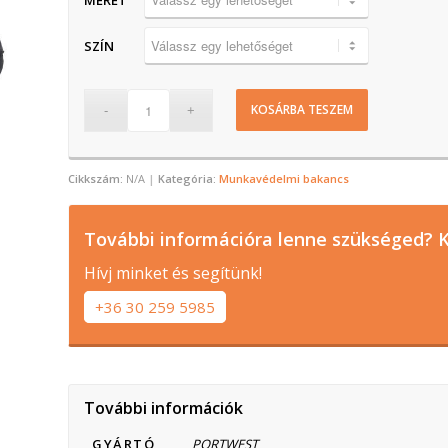
MÉRET
SZÍN
KOSÁRBA TESZEM
Cikkszám:
N/A
Kategória:
Munkavédelmi bakancs
További információra lenne szükséged? K
Hívj minket és segítünk!
+36 30 259 5985
További információk
GYÁRTÓ
PORTWEST