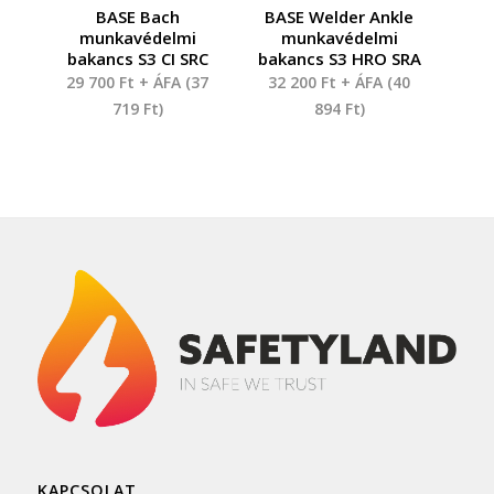
BASE Bach
BASE Welder Ankle
munkavédelmi
munkavédelmi
bakancs S3 CI SRC
bakancs S3 HRO SRA
29 700
Ft
+ ÁFA (
37
32 200
Ft
+ ÁFA (
40
719
Ft
)
894
Ft
)
KAPCSOLAT