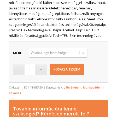
női lábnak megfelelő külön kapli szélességgel is választható.
Javasolt felhasználási területek: nehézipar, fémipar,
könnyűipar, mezőgazdaság, építőipar. Felhasznált anyagok
és technológiák: Felsőrész: Vízálló színbőr.Bélés: SmellStop
szagsemlegesítő és antibakteriális technológiával.Középtalp:
Fresh’n Flex technológiával. Kapli: Acélból. Talp: Talp: HRO
hőálló és fáradtsággátló AirTech+TPU-Skin technológiával.
MÉRET
KOSÁRBA TESZEM
Cikkszám:
B0114HBKR39
Kategóriák:
Lábvédelem
,
Munkavédelmi
bakancs
További információra lenne
szükséged? Kérdésed merült fel?