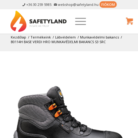
+36 30 259 5985
webshop@safetyland.hu
FIÓKOM


Kezdőlap
/
Termékeink
/
Lábvédelem
/
Munkavédelmi bakancs
/
B0114H BASE VERDI HRO MUNKAVÉDELMI BAKANCS S3 SRC