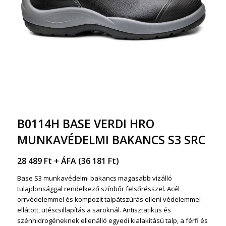
B0114H BASE VERDI HRO
MUNKAVÉDELMI BAKANCS S3 SRC
28 489
Ft
+ ÁFA (
36 181
Ft
)
Base S3 munkavédelmi bakancs magasabb vízálló
tulajdonsággal rendelkező színbőr felsőrésszel. Acél
orrvédelemmel és kompozit talpátszúrás elleni védelemmel
ellátott, ütéscsillapítás a saroknál. Antisztatikus és
szénhidrogéneknek ellenálló egyedi kialakítású talp, a férfi és