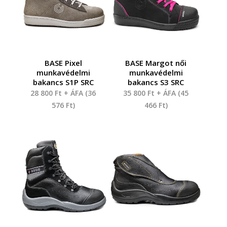
BASE Pixel
BASE Margot női
munkavédelmi
munkavédelmi
bakancs S1P SRC
bakancs S3 SRC
28 800
Ft
+ ÁFA (
36
35 800
Ft
+ ÁFA (
45
576
Ft
)
466
Ft
)