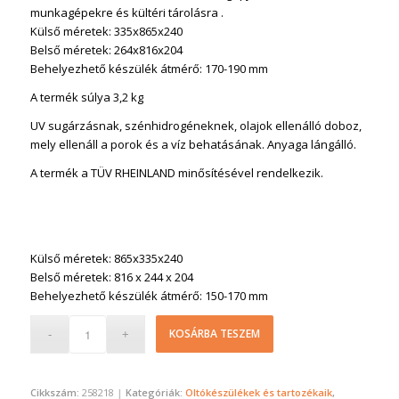
munkagépekre és kültéri tárolásra .
Külső méretek: 335x865x240
Belső méretek: 264x816x204
Behelyezhető készülék átmérő: 170-190 mm
A termék súlya 3,2 kg
UV sugárzásnak, szénhidrogéneknek, olajok ellenálló doboz,
mely ellenáll a porok és a víz behatásának. Anyaga lángálló.
A termék a TÜV RHEINLAND minősítésével rendelkezik.
Külső méretek: 865x335x240
Belső méretek: 816 x 244 x 204
Behelyezhető készülék átmérő: 150-170 mm
KOSÁRBA TESZEM
Cikkszám:
258218
Kategóriák:
Oltókészülékek és tartozékaik
,