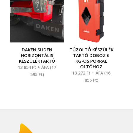
DAKEN SLIDEN
TŰZOLTÓ KÉSZÜLÉK
HORIZONTÁLIS
TARTÓ DOBOZ 6
KÉSZÜLÉKTARTÓ
KG-OS PORRAL
OLTÓHOZ
13 854
Ft
+ ÁFA (
17
13 272
Ft
+ ÁFA (
16
595
Ft
)
855
Ft
)