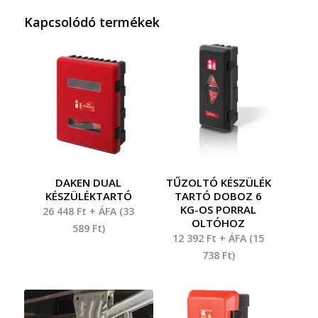
Kapcsolódó termékek
DAKEN DUAL
TŰZOLTÓ KÉSZÜLÉK
KÉSZÜLÉKTARTÓ
TARTÓ DOBOZ 6
KG-OS PORRAL
26 448
Ft
+ ÁFA (
33
OLTÓHOZ
589
Ft
)
12 392
Ft
+ ÁFA (
15
738
Ft
)