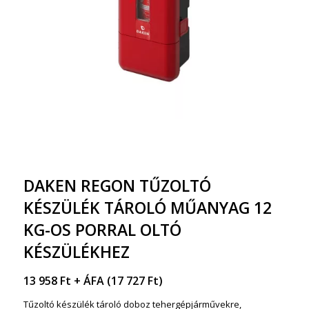
DAKEN REGON TŰZOLTÓ
KÉSZÜLÉK TÁROLÓ MŰANYAG 12
KG-OS PORRAL OLTÓ
KÉSZÜLÉKHEZ
13 958
Ft
+ ÁFA (
17 727
Ft
)
Tűzoltó készülék tároló doboz tehergépjárművekre,