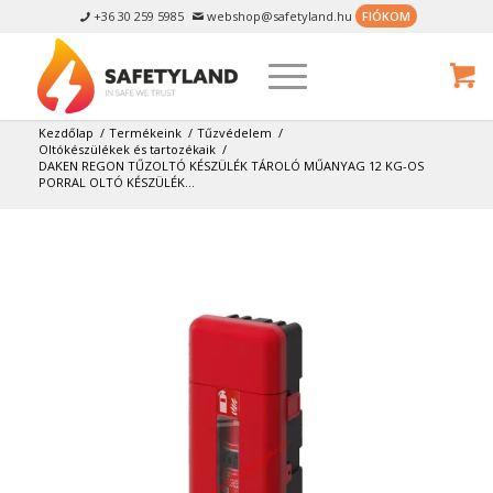
+36 30 259 5985
webshop@safetyland.hu
FIÓKOM


Kezdőlap
/
Termékeink
/
Tűzvédelem
/
Oltókészülékek és tartozékaik
/
DAKEN REGON TŰZOLTÓ KÉSZÜLÉK TÁROLÓ MŰANYAG 12 KG-OS
PORRAL OLTÓ KÉSZÜLÉK...