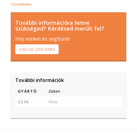
Tűzvédelem
További információra lenne
szükséged? Kérdésed merült fel?
Hívj minket és segítünk!
+36 30 259 5985
További információk
GYÁRTÓ
Daken
SZÍN
Piros