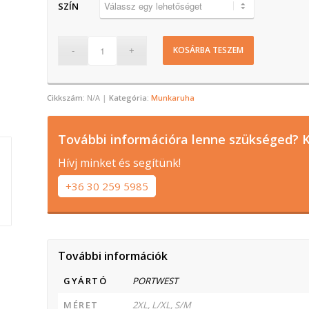
SZÍN
KOSÁRBA TESZEM
Cikkszám:
N/A
Kategória:
Munkaruha
További információra lenne szükséged? K
Hívj minket és segítünk!
+36 30 259 5985
További információk
GYÁRTÓ
PORTWEST
MÉRET
2XL, L/XL, S/M