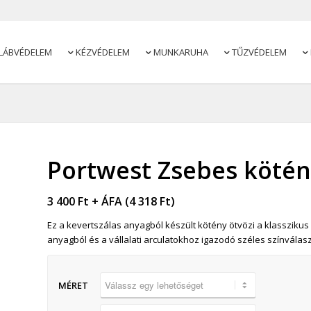
LÁBVÉDELEM
KÉZVÉDELEM
MUNKARUHA
TŰZVÉDELEM




Portwest Zsebes köté
3 400
Ft
+ ÁFA (
4 318
Ft
)
Ez a kevertszálas anyagból készült kötény ötvözi a klasszikus st
anyagból és a vállalati arculatokhoz igazodó széles színválasz
MÉRET