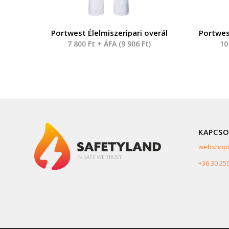
Portwest Élelmiszeripari overál
Portwes
7 800
Ft
+ ÁFA (
9 906
Ft
)
10
KAPCSO
webshop@
+36 30 25