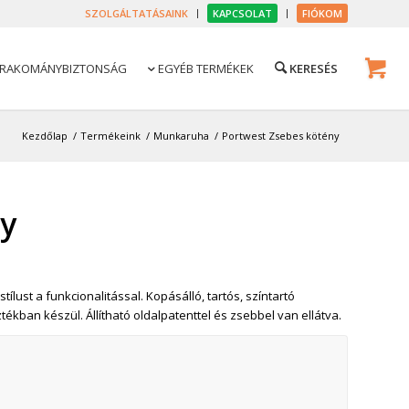
SZOLGÁLTATÁSAINK
KAPCSOLAT
FIÓKOM
RAKOMÁNYBIZTONSÁG
EGYÉB TERMÉKEK

Kezdőlap
/
Termékeink
/
Munkaruha
/
Portwest Zsebes kötény
ny
ílust a funkcionalitással. Kopásálló, tartós, színtartó
tékban készül. Állítható oldalpatenttel és zsebbel van ellátva.