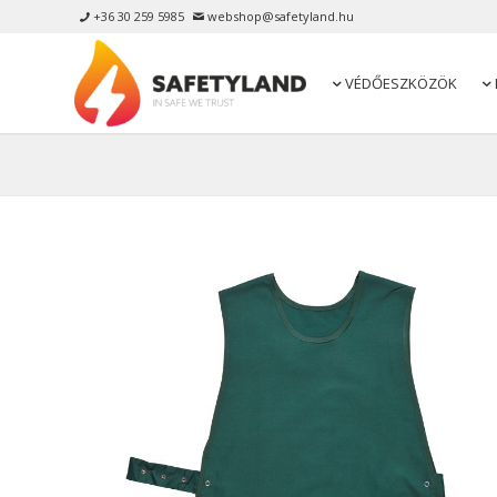
+36 30 259 5985
webshop@safetyland.hu


VÉDŐESZKÖZÖK

