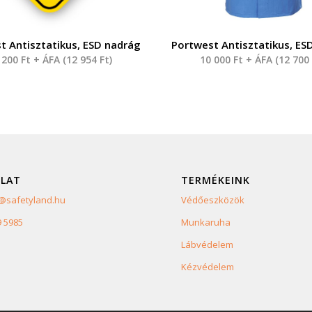
t Antisztatikus, ESD nadrág
Portwest Antisztatikus, ES
 200
Ft
+ ÁFA (
12 954
Ft
)
10 000
Ft
+ ÁFA (
12 70
LAT
TERMÉKEINK
safetyland.hu
Védőeszközök
9 5985
Munkaruha
Lábvédelem
Kézvédelem