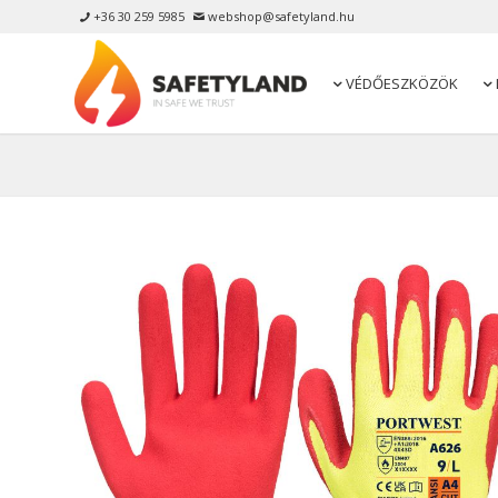
+36 30 259 5985
webshop@safetyland.hu


VÉDŐESZKÖZÖK

