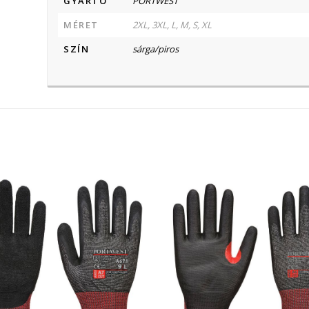
GYÁRTÓ
PORTWEST
MÉRET
2XL, 3XL, L, M, S, XL
SZÍN
sárga/piros