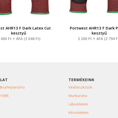
st AHR13 F Dark Latex Cut
Portwest AHR13 F Dark 
kesztyű
kesztyű
 400
Ft
+ ÁFA (
3 048
Ft
)
2 200
Ft
+ ÁFA (
2 794
F
LAT
TERMÉKEINK
safetyland.hu
Védőeszközök
9 5985
Munkaruha
Lábvédelem
Kézvédelem