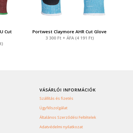
PU Cut
Portwest Claymore AHR Cut Glove
3 300
Ft
+ ÁFA (
4 191
Ft
)
t
)
VÁSÁRLÓI INFORMÁCIÓK
Szállítás és fizetés
Ügyfélszolgálat
Általános Szerződési Feltételek
Adatvédelmi nyilatkozat