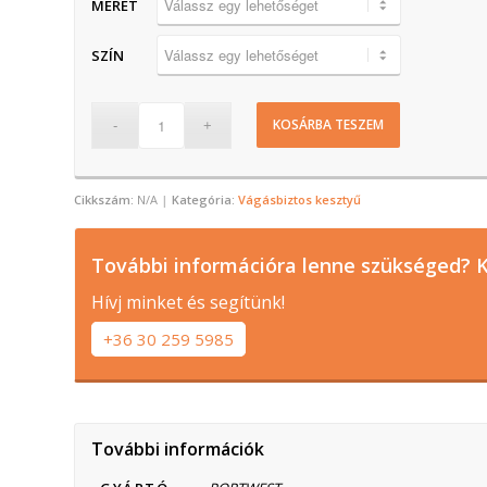
MÉRET
SZÍN
KOSÁRBA TESZEM
Cikkszám:
N/A
Kategória:
Vágásbiztos kesztyű
További információra lenne szükséged? K
Hívj minket és segítünk!
+36 30 259 5985
További információk