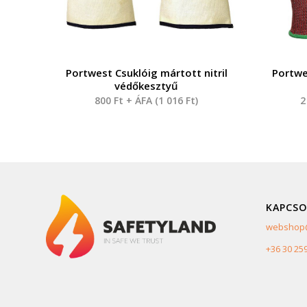
Portwest Csuklóig mártott nitril
Portwe
védőkesztyű
800
Ft
+ ÁFA (
1 016
Ft
)
2
KAPCSO
webshop@
+36 30 25