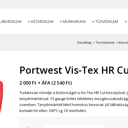
LÁBVÉDELEM
KÉZVÉDELEM
MUNKARUHA
TŰZVÉDELEM




Kezdőlap
/
Termékeink
/
Kézv
Portwest Vis-Tex HR Cu
2 000
Ft
+ ÁFA (
2 540
Ft
)
Tudatosan növelje a biztonságot a Vis-Tex HR Cut kesztyűvel. J
tenyérmártással. 13 gauge kötés tökéletes mozgásszabadságot 
szemben. Tenyérmártott Nitril homokos bevonat. Jól láthatósági
kontakt hő ellen 100°C-ig. CE minősítés.