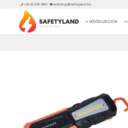
+36 30 259 5985
webshop@safetyland.hu


VÉDŐESZKÖZÖK

