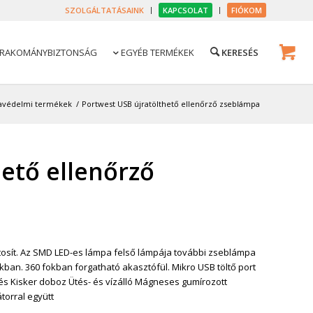
SZOLGÁLTATÁSAINK
KAPCSOLAT
FIÓKOM
RAKOMÁNYBIZTONSÁG
EGYÉB TERMÉKEK

avédelmi termékek
/
Portwest USB újratölthető ellenőrző zseblámpa
ető ellenőrző
iztosít. Az SMD LED-es lámpa felső lámpája további zseblámpa
okban. 360 fokban forgatható akasztófül. Mikro USB töltő port
tés Kisker doboz Ütés- és vízálló Mágneses gumírozott
torral együtt