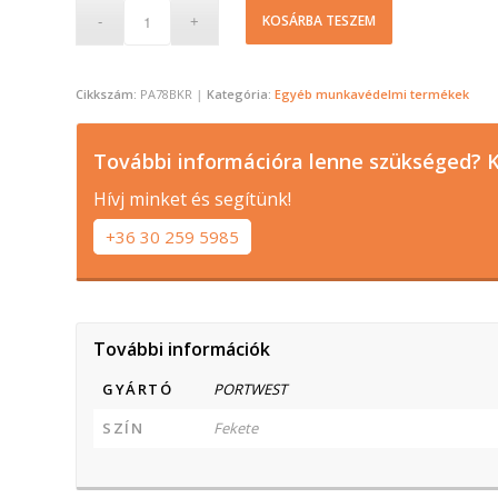
KOSÁRBA TESZEM
Cikkszám:
PA78BKR
Kategória:
Egyéb munkavédelmi termékek
További információra lenne szükséged? K
Hívj minket és segítünk!
+36 30 259 5985
További információk
GYÁRTÓ
PORTWEST
SZÍN
Fekete