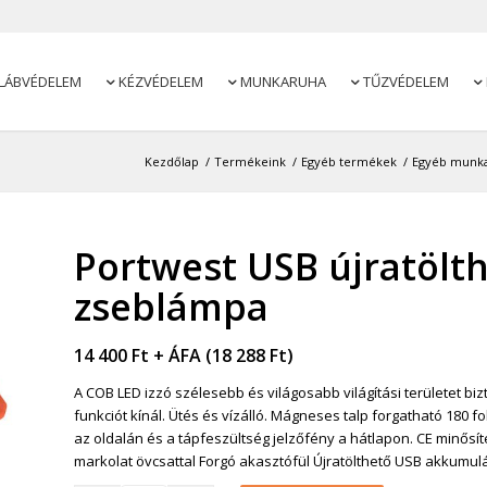
LÁBVÉDELEM
KÉZVÉDELEM
MUNKARUHA
TŰZVÉDELEM




Kezdőlap
/
Termékeink
/
Egyéb termékek
/
Egyéb munk
Portwest USB újratölth
zseblámpa
14 400
Ft
+ ÁFA (
18 288
Ft
)
A COB LED izzó szélesebb és világosabb világítási területet b
funkciót kínál. Ütés és vízálló. Mágneses talp forgatható 180 f
az oldalán és a tápfeszültség jelzőfény a hátlapon. CE minősí
markolat övcsattal Forgó akasztófül Újratölthető USB akkumulá