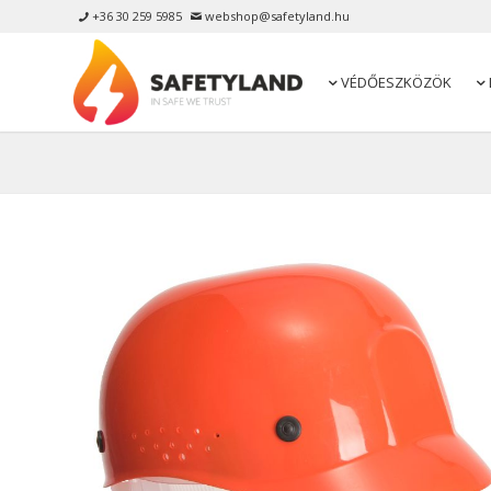
+36 30 259 5985
webshop@safetyland.hu


VÉDŐESZKÖZÖK

