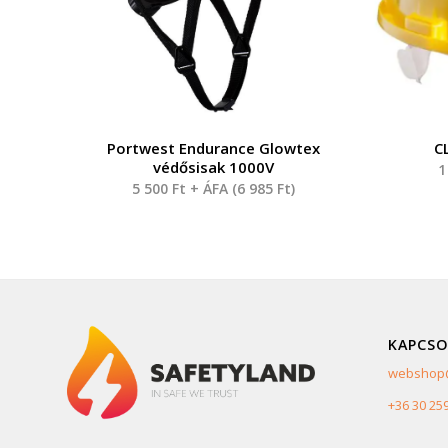
Portwest Endurance Glowtex
C
védősisak 1000V
1
5 500
Ft
+ ÁFA (
6 985
Ft
)
KAPCSO
webshop@
+36 30 25