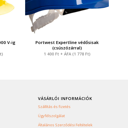
00 V-ig
Portwest Expertline védősisak
(csúszózárral)
t
)
1 400
Ft
+ ÁFA (
1 778
Ft
)
VÁSÁRLÓI INFORMÁCIÓK
Szállítás és fizetés
Ügyfélszolgálat
Általános Szerződési Feltételek