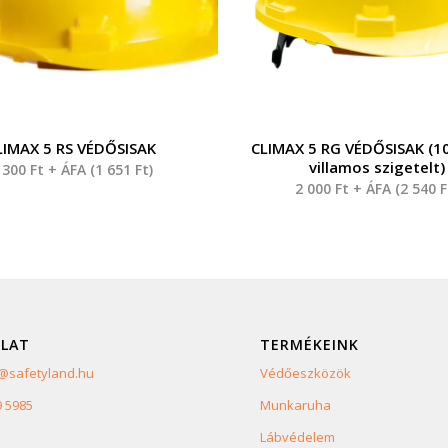
LIMAX 5 RS VÉDŐSISAK
CLIMAX 5 RG VÉDŐSISAK (10
villamos szigetelt)
 300
Ft
+ ÁFA (
1 651
Ft
)
2 000
Ft
+ ÁFA (
2 540
F
LAT
TERMÉKEINK
safetyland.hu
Védőeszközök
9 5985
Munkaruha
Lábvédelem