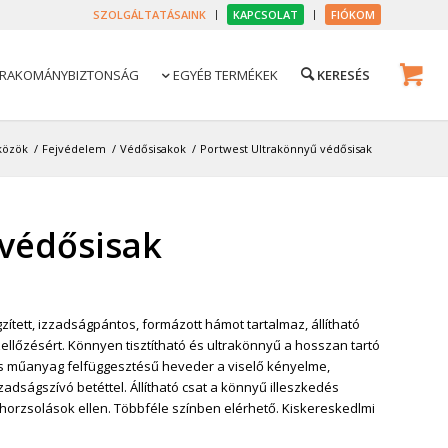
SZOLGÁLTATÁSAINK
KAPCSOLAT
FIÓKOM
RAKOMÁNYBIZTONSÁG
EGYÉB TERMÉKEK

közök
/
Fejvédelem
/
Védősisakok
/
Portwest Ultrakönnyű védősisak
védősisak
ített, izzadságpántos, formázott hámot tartalmaz, állítható
szellőzésért. Könnyen tisztítható és ultrakönnyű a hosszan tartó
s műanyag felfüggesztésű heveder a viselő kényelme,
dságszívó betéttel. Állítható csat a könnyű illeszkedés
rzsolások ellen. Többféle színben elérhető. Kiskereskedlmi