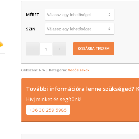
MÉRET
SZÍN
KOSÁRBA TESZEM
Cikkszám:
N/A
Kategória:
Védősisakok
További információra lenne szükséged? K
Hívj minket és segítünk!
+36 30 259 5985