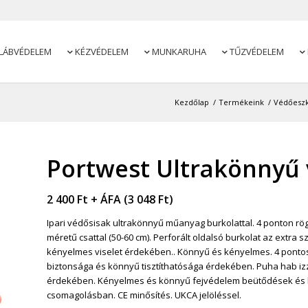
LÁBVÉDELEM
KÉZVÉDELEM
MUNKARUHA
TŰZVÉDELEM




Kezdőlap
/
Termékeink
/
Védőesz
Portwest Ultrakönnyű 
2 400
Ft
+ ÁFA (
3 048
Ft
)
Ipari védősisak ultrakönnyű műanyag burkolattal. 4 ponton rögz
méretű csattal (50-60 cm). Perforált oldalsó burkolat az extra 
kényelmes viselet érdekében.. Könnyű és kényelmes. 4 ponto
biztonsága és könnyű tisztíthatósága érdekében. Puha hab izza
érdekében. Kényelmes és könnyű fejvédelem beütődések és ho
csomagolásban. CE minősítés. UKCA jelöléssel.