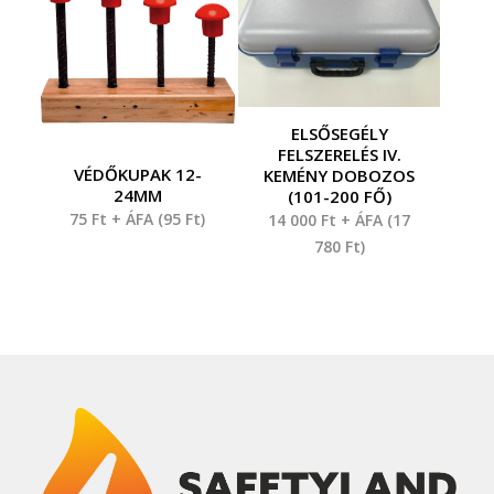
ELSŐSEGÉLY
FELSZERELÉS IV.
VÉDŐKUPAK 12-
KEMÉNY DOBOZOS
24MM
(101-200 FŐ)
75
Ft
+ ÁFA (
95
Ft
)
14 000
Ft
+ ÁFA (
17
780
Ft
)