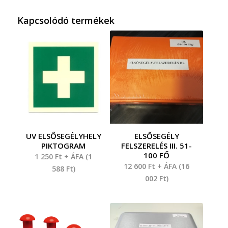
Kapcsolódó termékek
UV ELSŐSEGÉLYHELY
ELSŐSEGÉLY
PIKTOGRAM
FELSZERELÉS III. 51-
100 FŐ
1 250
Ft
+ ÁFA (
1
12 600
Ft
+ ÁFA (
16
588
Ft
)
002
Ft
)