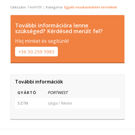
Cikkszám:
PA64YBR
Kategória:
Egyéb munkavédelmi termékek
További információra lenne
szükséged? Kérdésed merült fel?
Hívj minket és segítünk!
+36 30 259 5985
További információk
GYÁRTÓ
PORTWEST
SZÍN
sárga / fekete