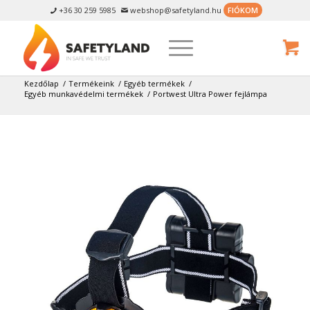
+36 30 259 5985
webshop@safetyland.hu
FIÓKOM


Kezdőlap
/
Termékeink
/
Egyéb termékek
/
Egyéb munkavédelmi termékek
/
Portwest Ultra Power fejlámpa