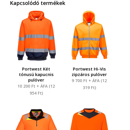
Kapcsolódó termékek
Portwest Két
Portwest Hi-Vis
tónusú kapucnis
zipzáros pulóver
pulóver
9 700
Ft
+ ÁFA (
12
10 200
Ft
+ ÁFA (
12
319
Ft
)
954
Ft
)