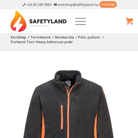
+36 30 259 5985
webshop@safetyland.hu
FIÓKOM


Kezdőlap
/
Termékeink
/
Munkaruha
/
Póló, pulóver
/
Portwest Texo Heavy kéttonusú polár