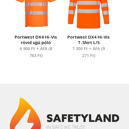
Portwest DX4 Hi-Vis
Portwest DX4 Hi-Vis
rövid ujjú póló
T-Shirt L/S
6 900
Ft
+ ÁFA (
8
7 300
Ft
+ ÁFA (
9
763
Ft
)
271
Ft
)