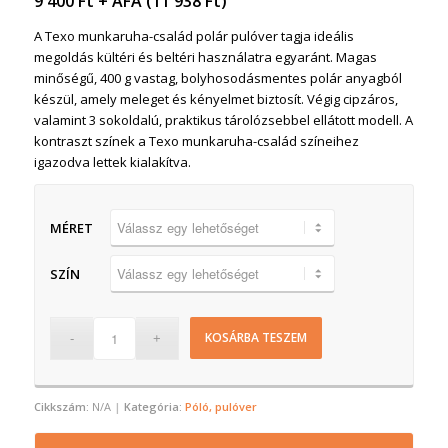
9 400
Ft
+ ÁFA (
11 938
Ft
)
A Texo munkaruha-család polár pulóver tagja ideális
megoldás kültéri és beltéri használatra egyaránt. Magas
minőségű, 400 g vastag, bolyhosodásmentes polár anyagból
készül, amely meleget és kényelmet biztosít. Végig cipzáros,
valamint 3 sokoldalú, praktikus tárolózsebbel ellátott modell. A
kontraszt színek a Texo munkaruha-család színeihez
igazodva lettek kialakítva.
MÉRET
SZÍN
KOSÁRBA TESZEM
Cikkszám:
N/A
Kategória:
Póló, pulóver