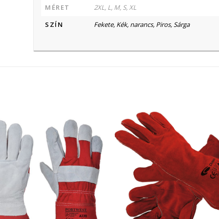
MÉRET
2XL, L, M, S, XL
SZÍN
Fekete, Kék, narancs, Piros, Sárga