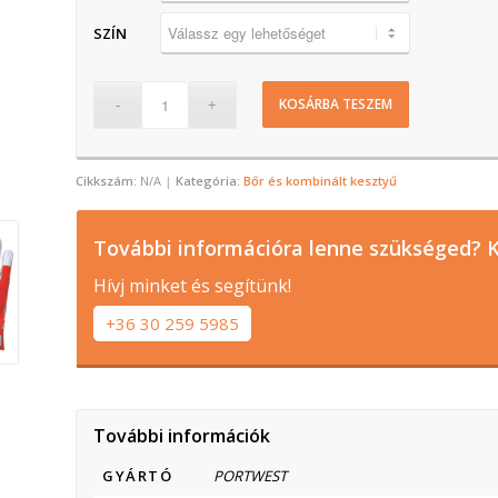
SZÍN
KOSÁRBA TESZEM
Cikkszám:
N/A
Kategória:
Bőr és kombinált kesztyű
További információra lenne szükséged? K
Hívj minket és segítünk!
+36 30 259 5985
További információk
GYÁRTÓ
PORTWEST