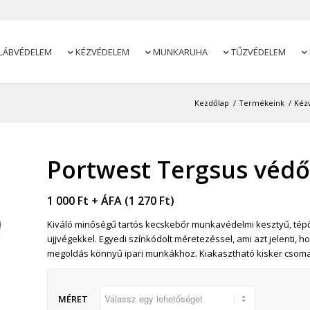
LÁBVÉDELEM
KÉZVÉDELEM
MUNKARUHA
TŰZVÉDELEM




Kezdőlap
/
Termékeink
/
Kéz
Portwest Tergsus véd
1 000
Ft
+ ÁFA (
1 270
Ft
)
Kiváló minőségű tartós kecskebőr munkavédelmi kesztyű, tépő
ujjvégekkel. Egyedi színkódolt méretezéssel, ami azt jelenti,
megoldás könnyű ipari munkákhoz. Kiakasztható kisker csomag
MÉRET