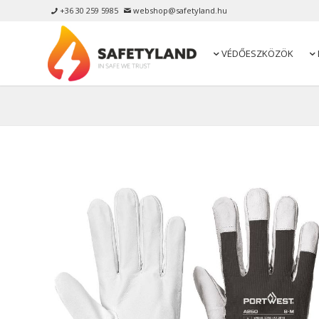
+36 30 259 5985
webshop@safetyland.hu


VÉDŐESZKÖZÖK

