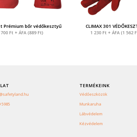
t Prémium bőr védőkesztyű
CLIMAX 301 VÉDŐKESZ
700
Ft
+ ÁFA (
889
Ft
)
1 230
Ft
+ ÁFA (
1 562
F
LAT
TERMÉKEINK
safetyland.hu
Védőeszközök
9 5985
Munkaruha
Lábvédelem
Kézvédelem