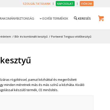
SZOLGÁLTATÁSAINK
KAPCSOLAT
FIÓKOM
RAKOMÁNYBIZTONSÁG
EGYÉB TERMÉKEK

védelem
/
Bőr és kombinált kesztyű
/
Portwest Tergsus védőkesztyű
őkesztyű
záras rögzítéssel, pamut kézháttal és megerősített
 hogy minden méretnek más és más színű a kézháta. Kiváló
olással készülő termék, CE minősítés.