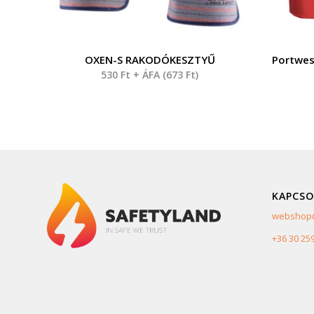
OXEN-S RAKODÓKESZTYŰ
Portwes
530
Ft
+ ÁFA (
673
Ft
)
KAPCSO
webshop@
+36 30 25