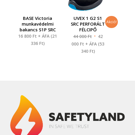
BASE Victoria
UVEX 1 G2 S1
Akció!
munkavédelmi
SRC PERFORÁLT
bakancs S1P SRC
FÉLCIPŐ
16 800
Ft
+ ÁFA (
21
44 000
Ft
42
336
Ft
)
000
Ft
+ ÁFA (
53
340
Ft
)