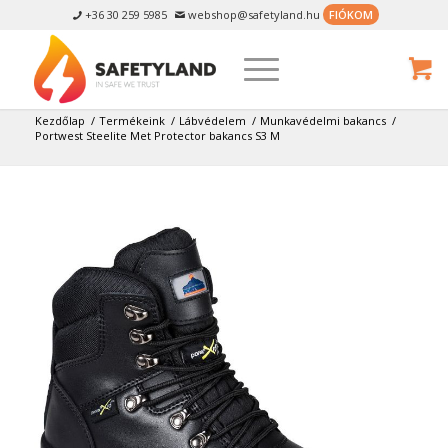
+36 30 259 5985
webshop@safetyland.hu
FIÓKOM


Kezdőlap
/
Termékeink
/
Lábvédelem
/
Munkavédelmi bakancs
/
Portwest Steelite Met Protector bakancs S3 M