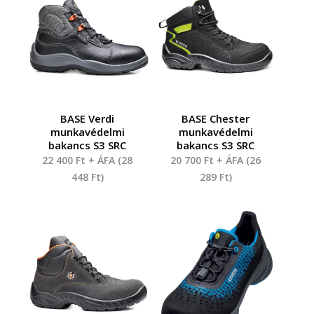
BASE Verdi
BASE Chester
munkavédelmi
munkavédelmi
bakancs S3 SRC
bakancs S3 SRC
22 400
Ft
+ ÁFA (
28
20 700
Ft
+ ÁFA (
26
448
Ft
)
289
Ft
)