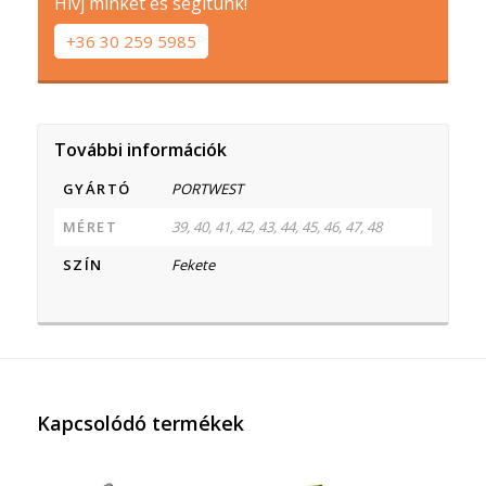
Hívj minket és segítünk!
+36 30 259 5985
További információk
GYÁRTÓ
PORTWEST
MÉRET
39, 40, 41, 42, 43, 44, 45, 46, 47, 48
SZÍN
Fekete
Kapcsolódó termékek