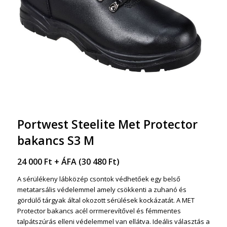
Portwest Steelite Met Protector
bakancs S3 M
24 000
Ft
+ ÁFA (
30 480
Ft
)
A sérülékeny lábközép csontok védhetőek egy belső
metatarsális védelemmel amely csökkenti a zuhanó és
gördülő tárgyak által okozott sérülések kockázatát. A MET
Protector bakancs acél orrmerevítővel és fémmentes
talpátszúrás elleni védelemmel van ellátva. Ideális választás a