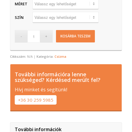
MÉRET
SZÍN
KOSÁRBA TESZEM
Cikkszám:
N/A
Kategória:
Csízma
További információra lenne
szükséged? Kérdésed merült fel?
Hívj minket és segítünk!
+36 30 259 5985
További információk