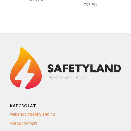
733
Ft
)
KAPCSOLAT
webshop@safetyland.hu
+36 30 259 5985