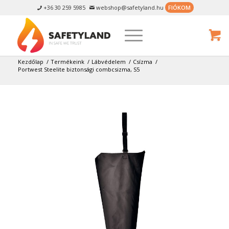
+36 30 259 5985
webshop@safetyland.hu
FIÓKOM


Kezdőlap
/
Termékeink
/
Lábvédelem
/
Csízma
/
Portwest Steelite biztonsági combcsizma, S5