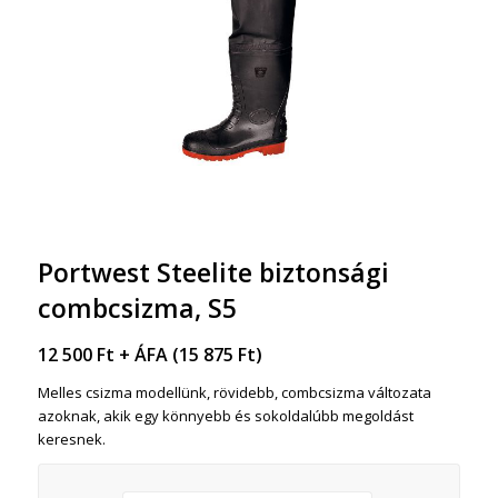
Portwest Steelite biztonsági
combcsizma, S5
12 500
Ft
+ ÁFA (
15 875
Ft
)
Melles csizma modellünk, rövidebb, combcsizma változata
azoknak, akik egy könnyebb és sokoldalúbb megoldást
keresnek.