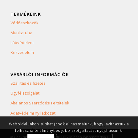
TERMÉKEINK
Védőeszközök
Munkaruha
Lábvédelem
Kézvédelem
VÁSÁRLÓI INFORMÁCIÓK
Szállítás és fizetés
Ügyfélszolgálat
Általános Szerződési Feltételek
Adatvédelmi nyilatkozat
Weboldalunkon sütiket (cookie) használunk, hogy javíthassuk a
felhasználói élményt és jobb szolgáltatást nyújthassunk.
© Copyright 2023 SAFETYLAND.HU / Minden jog fenntartva /