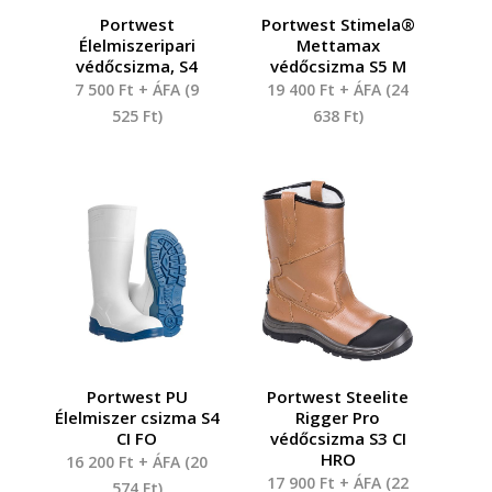
Portwest
Portwest Stimela®
Élelmiszeripari
Mettamax
védőcsizma, S4
védőcsizma S5 M
7 500
Ft
+ ÁFA (
9
19 400
Ft
+ ÁFA (
24
525
Ft
)
638
Ft
)
Portwest PU
Portwest Steelite
Élelmiszer csizma S4
Rigger Pro
CI FO
védőcsizma S3 CI
HRO
16 200
Ft
+ ÁFA (
20
17 900
Ft
+ ÁFA (
22
574
Ft
)