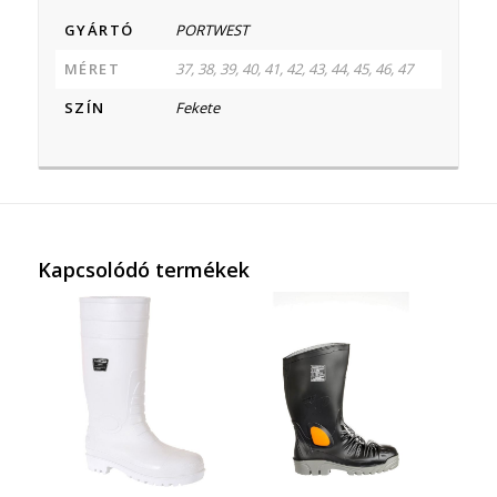
GYÁRTÓ
PORTWEST
MÉRET
37, 38, 39, 40, 41, 42, 43, 44, 45, 46, 47
SZÍN
Fekete
Kapcsolódó termékek