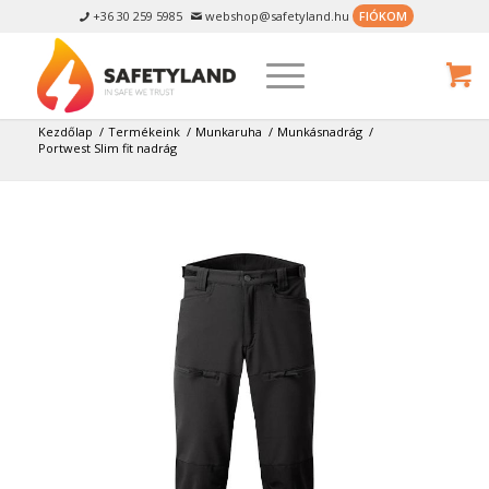
+36 30 259 5985
webshop@safetyland.hu
FIÓKOM


Kezdőlap
/
Termékeink
/
Munkaruha
/
Munkásnadrág
/
Portwest Slim fit nadrág