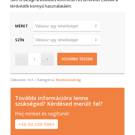
térdvédők könnyű használatáért.
MÉRET
SZÍN
KOSÁRBA TESZEM
Cikkszám:
N/A
Kategória:
Munkásnadrág
További információra lenne
szükséged? Kérdésed merült fel?
Hívj minket és segítünk!
+36 30 259 5985