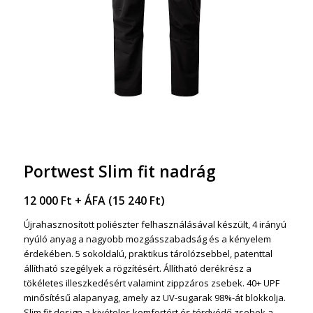
Portwest Slim fit nadrág
12 000
Ft
+ ÁFA (
15 240
Ft
)
Újrahasznosított poliészter felhasználásával készült, 4 irányú
nyúló anyag a nagyobb mozgásszabadság és a kényelem
érdekében. 5 sokoldalú, praktikus tárolózsebbel, patenttal
állítható szegélyek a rögzítésért. Állítható derékrész a
tökéletes illeszkedésért valamint zippzáros zsebek. 40+ UPF
minősítésű alapanyag, amely az UV-sugarak 98%-át blokkolja.
Slim fit design a kivételes komfortért és térdvédő zsebek a