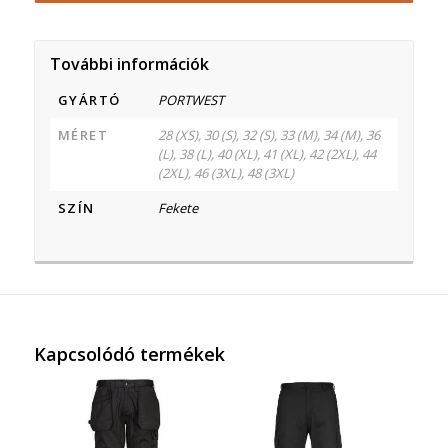
További információk
GYÁRTÓ
PORTWEST
MÉRET
28 (XS), 30 (S), 32 (S), 33 (M), 34 (M), 36
(L), 38 (L), 40 (XL), 41 (XL), 42 (2XL), 44
(2XL), 46 (3XL), 48 (3XL)
SZÍN
Fekete
Kapcsolódó termékek