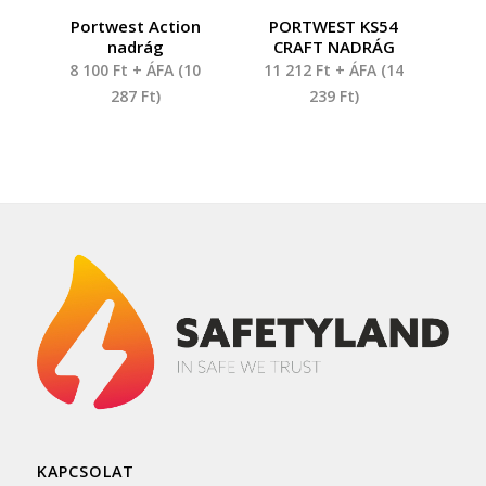
Portwest Action
PORTWEST KS54
nadrág
CRAFT NADRÁG
8 100
Ft
+ ÁFA (
10
11 212
Ft
+ ÁFA (
14
287
Ft
)
239
Ft
)
KAPCSOLAT