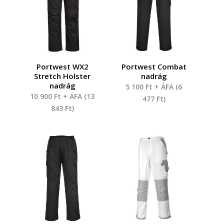
Portwest WX2
Portwest Combat
Stretch Holster
nadrág
nadrág
5 100
Ft
+ ÁFA (
6
10 900
Ft
+ ÁFA (
13
477
Ft
)
843
Ft
)