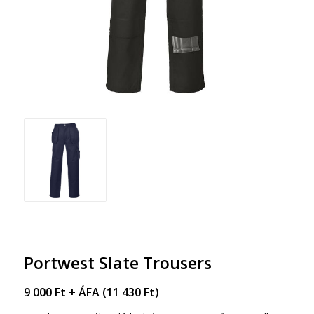
Portwest Slate Trousers
9 000
Ft
+ ÁFA (
11 430
Ft
)