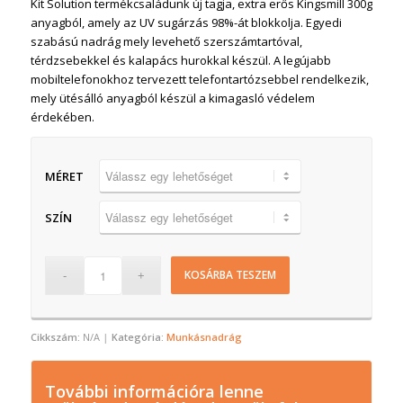
Kit Solution termékcsaládunk új tagja, extra erős Kingsmill 300g
anyagból, amely az UV sugárzás 98%-át blokkolja. Egyedi
szabású nadrág mely levehető szerszámtartóval,
térdzsebekkel és kalapács hurokkal készül. A legújabb
mobiltelefonokhoz tervezett telefontartózsebbel rendelkezik,
mely ütésálló anyagból készül a kimagasló védelem
érdekében.
MÉRET
SZÍN
KOSÁRBA TESZEM
Cikkszám:
N/A
Kategória:
Munkásnadrág
További információra lenne