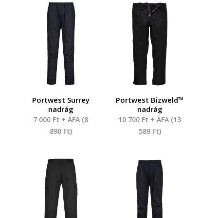
Portwest Surrey
Portwest Bizweld™
nadrág
nadrág
7 000
Ft
+ ÁFA (
8
10 700
Ft
+ ÁFA (
13
890
Ft
)
589
Ft
)