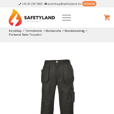
+36 30 259 5985
webshop@safetyland.hu
FIÓKOM


Kezdőlap
/
Termékeink
/
Munkaruha
/
Munkásnadrág
/
Portwest Slate Trousers