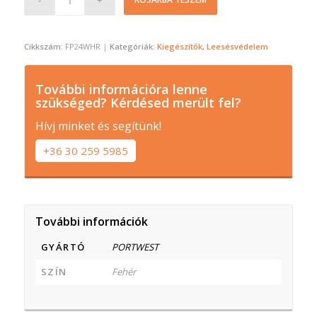
Cikkszám:
FP24WHR
Kategóriák:
Kiegészítők
,
Leesésvédelem
További információra lenne
szükséged? Kérdésed merült fel?
Hívj minket és segítünk!
+36 30 259 5985
További információk
GYÁRTÓ
PORTWEST
SZÍN
Fehér