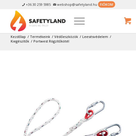
+36 30 259 5985
webshop@safetyland.hu
FIÓKOM


Kezdőlap
/
Termékeink
/
Védőeszközök
/
Leesésvédelem
/
Kiegészítők
/
Portwest Rögzítőkötél