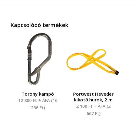
Kapcsolódó termékek
Torony kampó
Portwest Heveder
kikötő hurok, 2 m
12 800
Ft
+ ÁFA (
16
2 100
Ft
+ ÁFA (
2
256
Ft
)
667
Ft
)