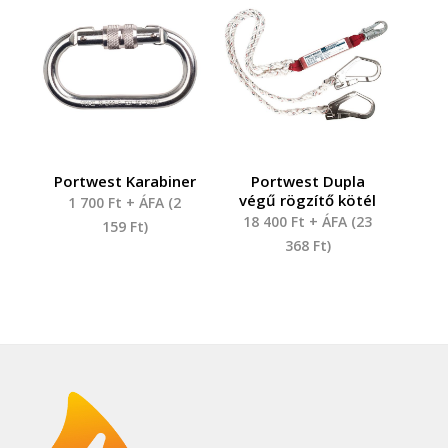
Portwest Karabiner
Portwest Dupla
végű rögzítő kötél
1 700
Ft
+ ÁFA (
2
18 400
Ft
+ ÁFA (
23
159
Ft
)
368
Ft
)