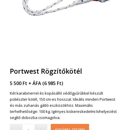
Portwest Rögzítőkötél
5 500
Ft
+ ÁFA (
6 985
Ft
)
Két karabinerrel és kopásálló védőgyűrűkkel készült
poliészter kötél, 150 cm-es hosszal. Ideális minden Portwest
és más zuhanás gátló eszközökhöz. Maximális
terhelhetősége: 100 kg. Igényes kiskereskedelmi kihelyezést
segítő dobozba csomagolva.
KOSÁRBA TESZEM