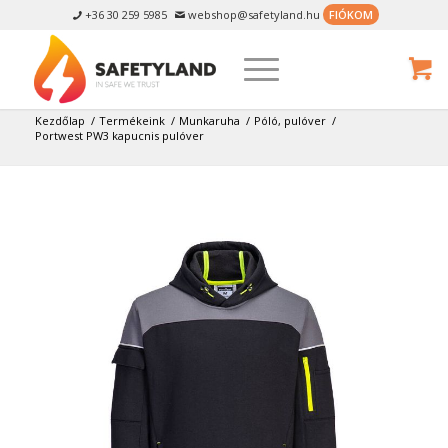
+36 30 259 5985
webshop@safetyland.hu
FIÓKOM


Kezdőlap
/
Termékeink
/
Munkaruha
/
Póló, pulóver
/
Portwest PW3 kapucnis pulóver