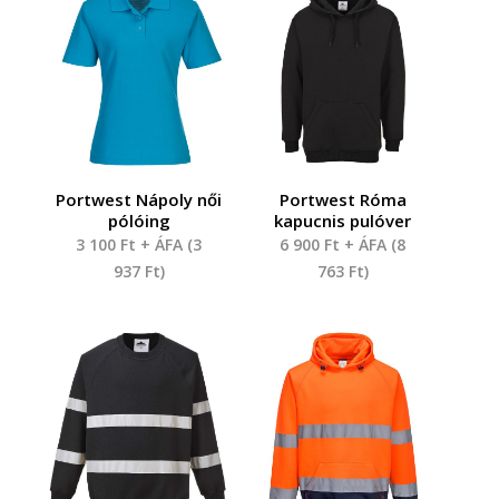
Portwest Nápoly női
Portwest Róma
pólóing
kapucnis pulóver
3 100
Ft
+ ÁFA (
3
6 900
Ft
+ ÁFA (
8
937
Ft
)
763
Ft
)