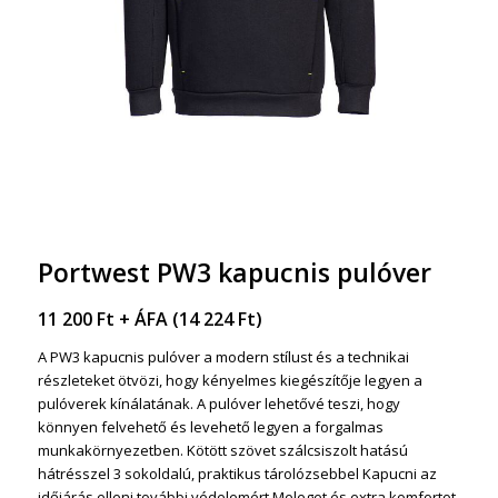
Portwest PW3 kapucnis pulóver
11 200
Ft
+ ÁFA (
14 224
Ft
)
A PW3 kapucnis pulóver a modern stílust és a technikai
részleteket ötvözi, hogy kényelmes kiegészítője legyen a
pulóverek kínálatának. A pulóver lehetővé teszi, hogy
könnyen felvehető és levehető legyen a forgalmas
munkakörnyezetben. Kötött szövet szálcsiszolt hatású
hátrésszel 3 sokoldalú, praktikus tárolózsebbel Kapucni az
időjárás elleni további védelemért Meleget és extra komfortot