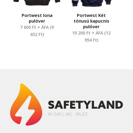
Portwest Iona
Portwest Két
pulóver
tónusú kapucnis
pulóver
7 600
Ft
+ ÁFA (
9
10 200
Ft
+ ÁFA (
12
652
Ft
)
954
Ft
)