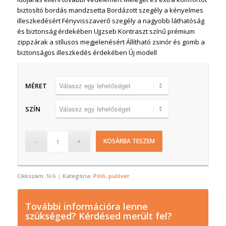
biztosító bordás mandzsetta Bordázott szegély a kényelmes
illeszkedésért Fényvisszaverő szegély a nagyobb láthatóság
és biztonság érdekében Ujjzseb Kontraszt színű prémium
zippzárak a stílusos megjelenésért Állítható zsinór és gomb a
biztonságos illeszkedés érdekében Új modell
MÉRET
SZÍN
KOSÁRBA TESZEM
Cikkszám:
N/A
Kategória:
Póló, pulóver
További információra lenne
szükséged? Kérdésed merült fel?