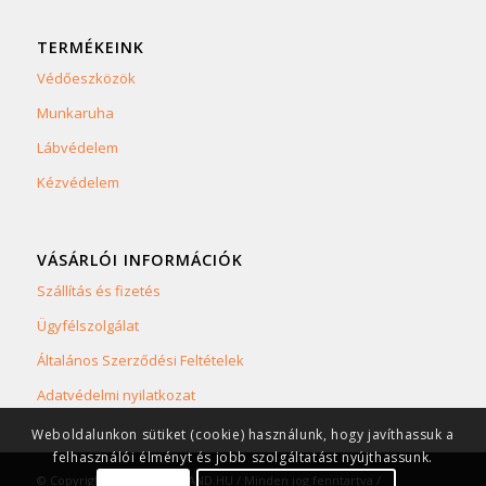
TERMÉKEINK
Védőeszközök
Munkaruha
Lábvédelem
Kézvédelem
VÁSÁRLÓI INFORMÁCIÓK
Szállítás és fizetés
Ügyfélszolgálat
Általános Szerződési Feltételek
Adatvédelmi nyilatkozat
Weboldalunkon sütiket (cookie) használunk, hogy javíthassuk a
felhasználói élményt és jobb szolgáltatást nyújthassunk.
© Copyright 2023 SAFETYLAND.HU / Minden jog fenntartva /