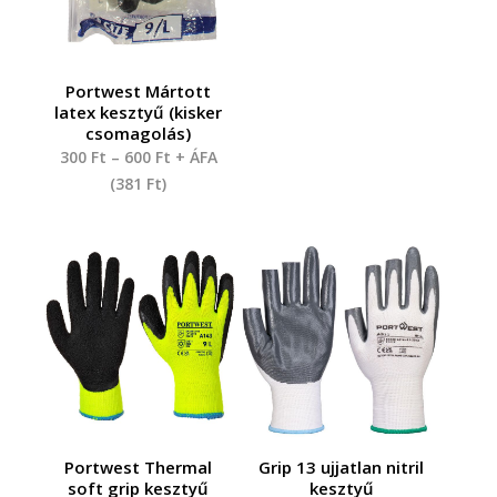
Portwest Mártott
latex kesztyű (kisker
csomagolás)
300
Ft
–
600
Ft
+ ÁFA
(
381
Ft
)
Portwest Thermal
Grip 13 ujjatlan nitril
soft grip kesztyű
kesztyű