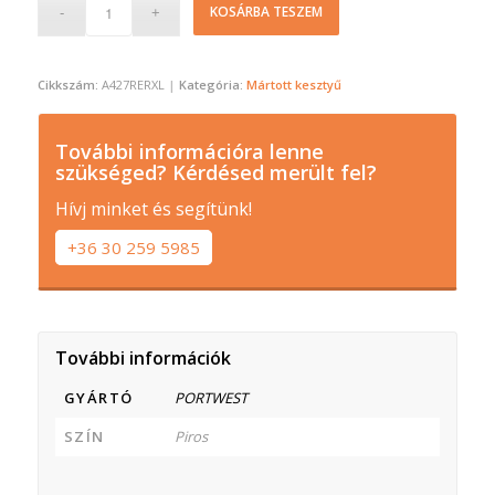
KOSÁRBA TESZEM
Cikkszám:
A427RERXL
Kategória:
Mártott kesztyű
További információra lenne
szükséged? Kérdésed merült fel?
Hívj minket és segítünk!
+36 30 259 5985
További információk
GYÁRTÓ
PORTWEST
SZÍN
Piros