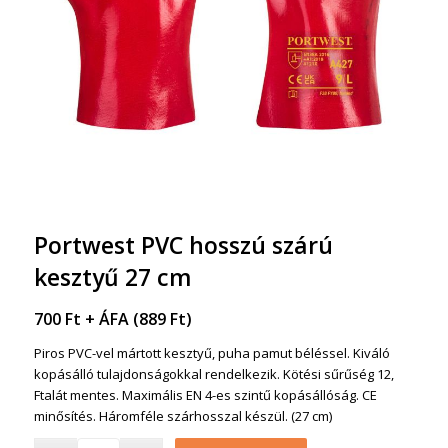
Portwest PVC hosszú szárú
kesztyű 27 cm
700
Ft
+ ÁFA (
889
Ft
)
Piros PVC-vel mártott kesztyű, puha pamut béléssel. Kiváló
kopásálló tulajdonságokkal rendelkezik. Kötési sűrűség 12,
Ftalát mentes. Maximális EN 4-es szintű kopásállóság. CE
minősítés. Háromféle szárhosszal készül. (27 cm)