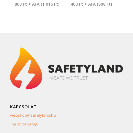
800
Ft
+ ÁFA (
1 016
Ft
)
400
Ft
+ ÁFA (
508
Ft
)
KAPCSOLAT
webshop@safetyland.hu
+36 30 259 5985