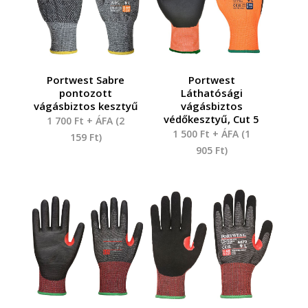
Portwest Sabre
Portwest
pontozott
Láthatósági
vágásbiztos kesztyű
vágásbiztos
védőkesztyű, Cut 5
1 700
Ft
+ ÁFA (
2
1 500
Ft
+ ÁFA (
1
159
Ft
)
905
Ft
)