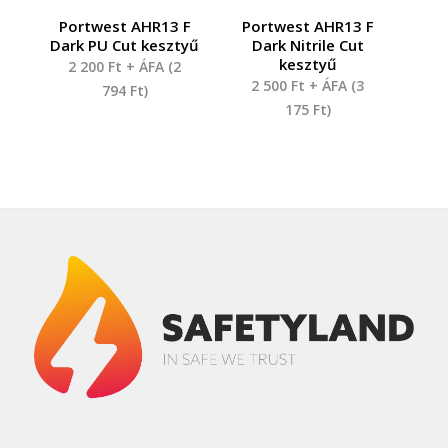
Portwest AHR13 F
Portwest AHR13 F
Dark PU Cut kesztyű
Dark Nitrile Cut
kesztyű
2 200
Ft
+ ÁFA (
2
2 500
Ft
+ ÁFA (
3
794
Ft
)
175
Ft
)