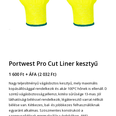
Portwest Pro Cut Liner kesztyű
1 600
Ft
+ ÁFA (
2 032
Ft
)
Nagy teljesítményű vágásbiztos kesztyű, mely maximális
kopásállósággal rendelkezik és akár 100°C hőnek is ellenáll. D
szintű vágásbiztosság jellemzi, kötési sűrűsége 13-mas. Jól
láthatósági béléssel rendelkezik, légáteresztő varrat nélküli
bélése van. Kétkezes, bal- és jobbkezes felhasználóknak
egyaránt alkalmas. Szöszmentes konstrukció a
szennyeződések minimalizálása érdekében. ANSI