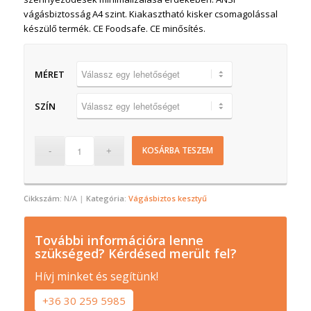
vágásbiztosság A4 szint. Kiakasztható kisker csomagolással
készülő termék. CE Foodsafe. CE minősítés.
MÉRET
SZÍN
KOSÁRBA TESZEM
Cikkszám:
N/A
Kategória:
Vágásbiztos kesztyű
További információra lenne
szükséged? Kérdésed merült fel?
Hívj minket és segítünk!
+36 30 259 5985