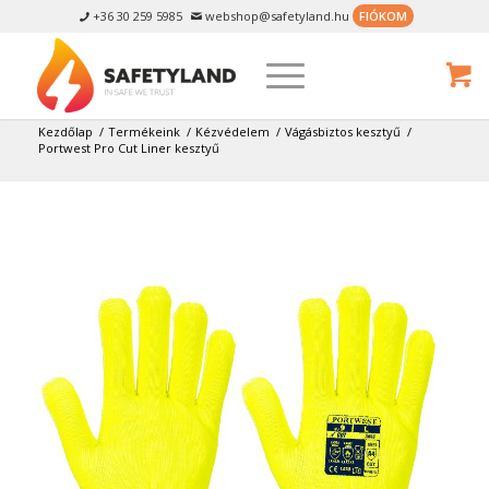
+36 30 259 5985
webshop@safetyland.hu
FIÓKOM


Kezdőlap
/
Termékeink
/
Kézvédelem
/
Vágásbiztos kesztyű
/
Portwest Pro Cut Liner kesztyű