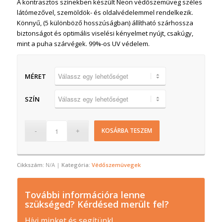
A kontrasztos színekben készült Neon védőszemüveg széles
látómezővel, szemöldök- és oldalvédelemmel rendelkezik.
Könnyű, (5 különböző hosszúságban) állítható szárhossza
biztonságot és optimális viselési kényelmet nyújt, csakúgy,
mint a puha szárvégek. 99%-os UV védelem.
MÉRET
SZÍN
KOSÁRBA TESZEM
Cikkszám:
N/A
Kategória:
Védőszemüvegek
További információra lenne
szükséged? Kérdésed merült fel?
Hívj minket és segítünk!