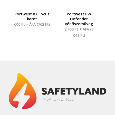
Portwest RX Focus
Portwest PW
keret
Defender
védőszemüveg
600
Ft
+ ÁFA (
762
Ft
)
2 400
Ft
+ ÁFA (
3
048
Ft
)