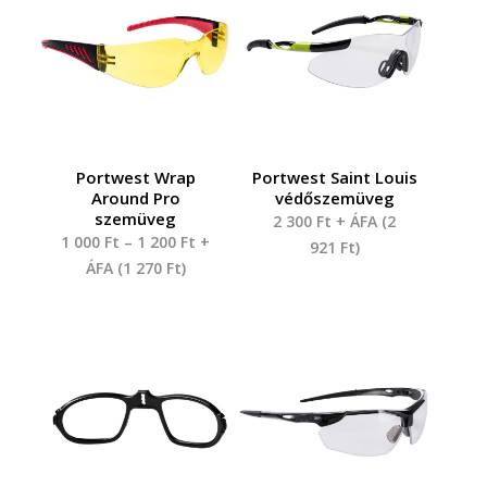
Portwest Wrap
Portwest Saint Louis
Around Pro
védőszemüveg
szemüveg
2 300
Ft
+ ÁFA (
2
1 000
Ft
–
1 200
Ft
+
921
Ft
)
ÁFA (
1 270
Ft
)