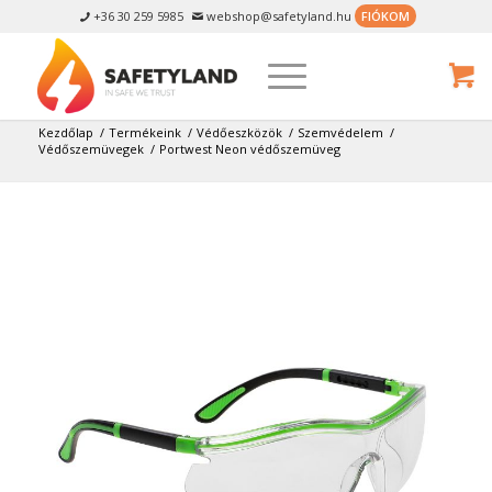
+36 30 259 5985
webshop@safetyland.hu
FIÓKOM


Kezdőlap
/
Termékeink
/
Védőeszközök
/
Szemvédelem
/
Védőszemüvegek
/
Portwest Neon védőszemüveg