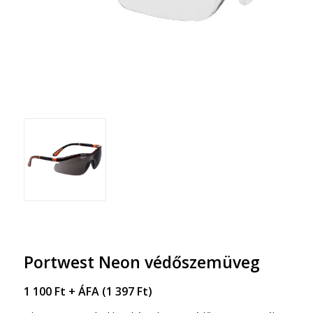
Portwest Neon védőszemüveg
1 100
Ft
+ ÁFA (
1 397
Ft
)