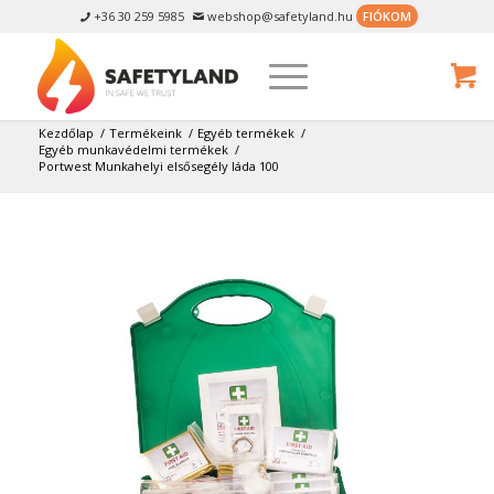
+36 30 259 5985
webshop@safetyland.hu
FIÓKOM


Kezdőlap
/
Termékeink
/
Egyéb termékek
/
Egyéb munkavédelmi termékek
/
Portwest Munkahelyi elsősegély láda 100