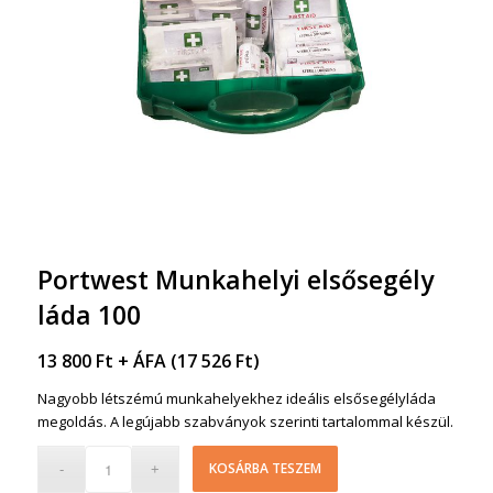
Portwest Munkahelyi elsősegély
láda 100
13 800
Ft
+ ÁFA (
17 526
Ft
)
Nagyobb létszémú munkahelyekhez ideális elsősegélyláda
megoldás. A legújabb szabványok szerinti tartalommal készül.
KOSÁRBA TESZEM