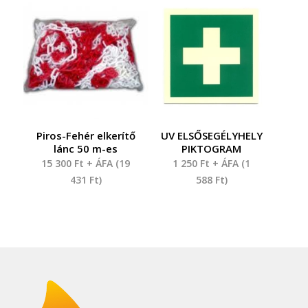
Piros-Fehér elkerítő
UV ELSŐSEGÉLYHELY
lánc 50 m-es
PIKTOGRAM
15 300
Ft
+ ÁFA (
19
1 250
Ft
+ ÁFA (
1
431
Ft
)
588
Ft
)