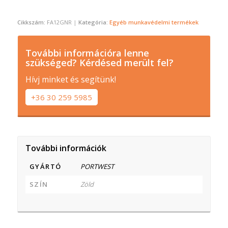
Cikkszám:
FA12GNR
Kategória:
Egyéb munkavédelmi termékek
További információra lenne
szükséged? Kérdésed merült fel?
Hívj minket és segítünk!
+36 30 259 5985
További információk
GYÁRTÓ
PORTWEST
SZÍN
Zöld