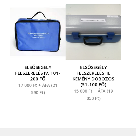
ELSŐSEGÉLY
ELSŐSEGÉLY
FELSZERELÉS IV. 101-
FELSZERELÉS III.
200 FŐ
KEMÉNY DOBOZOS
(51-100 FŐ)
17 000
Ft
+ ÁFA (
21
15 000
Ft
+ ÁFA (
19
590
Ft
)
050
Ft
)