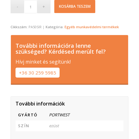
KOSÁRBA TESZEM
Cikkszám:
PA50SIR
Kategória:
Egyéb munkavédelmi termékek
További információra lenne
szükséged? Kérdésed merült fel?
Hívj minket és segítünk!
+36 30 259 5985
További információk
GYÁRTÓ
PORTWEST
SZÍN
ezüst