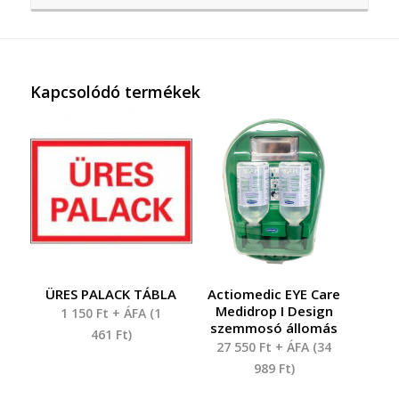
Kapcsolódó termékek
ÜRES PALACK TÁBLA
Actiomedic EYE Care
Medidrop I Design
1 150
Ft
+ ÁFA (
1
szemmosó állomás
461
Ft
)
27 550
Ft
+ ÁFA (
34
989
Ft
)