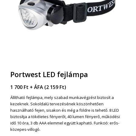
Portwest LED fejlámpa
1 700
Ft
+ ÁFA (
2 159
Ft
)
Állítható fejlámpa, mely szabad munkavégzést biztosít a
kezeknek. Sokoldalú tervezésének köszönhetően
használható fejen, sisakon és még a földre is tehető. 8 LED
biztosítja a tökéletes fényerőt, 40 lumen fényerő, működési
idő 10 óra, 3 db AAA elemmel együtt kapható. Funkció: erős-
közepes-villogó.