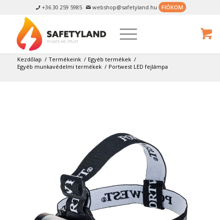
+36 30 259 5985
webshop@safetyland.hu
FIÓKOM


Kezdőlap
/
Termékeink
/
Egyéb termékek
/
Egyéb munkavédelmi termékek
/
Portwest LED fejlámpa