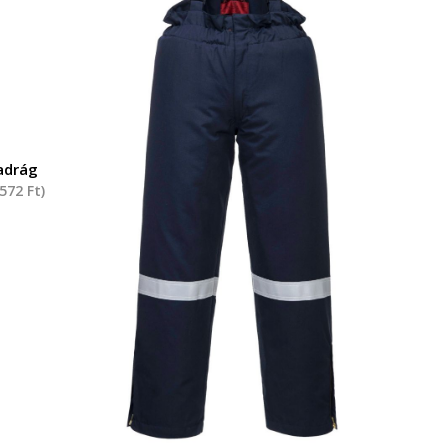
adrág
 572
Ft
)