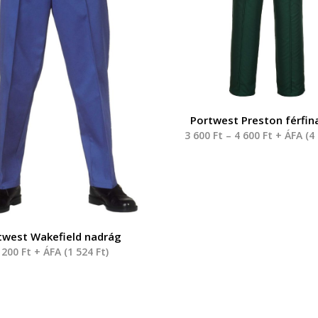
Portwest Preston férfin
3 600
Ft
–
4 600
Ft
+ ÁFA (
4
twest Wakefield nadrág
 200
Ft
+ ÁFA (
1 524
Ft
)