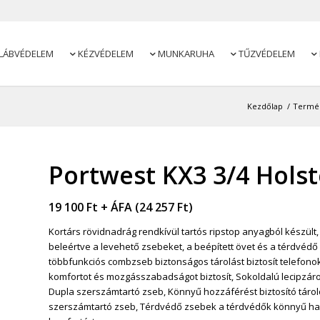
LÁBVÉDELEM
KÉZVÉDELEM
MUNKARUHA
TŰZVÉDELEM




Kezdőlap
/
Termé
Portwest KX3 3/4 Holst
19 100
Ft
+ ÁFA (
24 257
Ft
)
Kortárs rövidnadrág rendkívül tartós ripstop anyagból készült,
beleértve a levehető zsebeket, a beépített övet és a térdvé
többfunkciós combzseb biztonságos tárolást biztosít telefonok
komfortot és mozgásszabadságot biztosít, Sokoldalú lecipzáro
Dupla szerszámtartó zseb, Könnyű hozzáférést biztosító tároló
szerszámtartó zseb, Térdvédő zsebek a térdvédők könnyű haszná