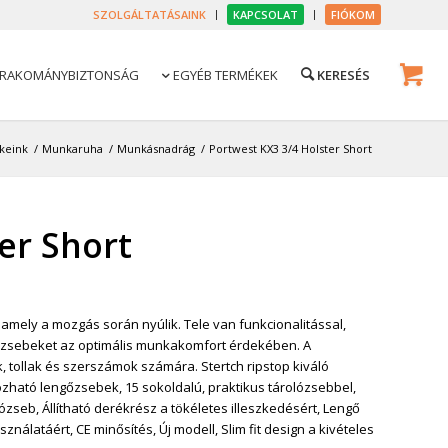
SZOLGÁLTATÁSAINK
KAPCSOLAT
FIÓKOM
RAKOMÁNYBIZTONSÁG
EGYÉB TERMÉKEK

keink
/
Munkaruha
/
Munkásnadrág
/
Portwest KX3 3/4 Holster Short
er Short
 amely a mozgás során nyúlik. Tele van funkcionalitással,
dő zsebeket az optimális munkakomfort érdekében. A
, tollak és szerszámok számára. Stertch ripstop kiváló
zható lengőzsebek, 15 sokoldalú, praktikus tárolózsebbel,
zseb, Állítható derékrész a tökéletes illeszkedésért, Lengő
latáért, CE minősítés, Új modell, Slim fit design a kivételes