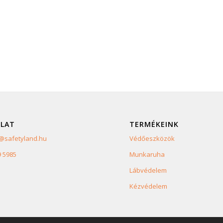
LAT
TERMÉKEINK
safetyland.hu
Védőeszközök
9 5985
Munkaruha
Lábvédelem
Kézvédelem