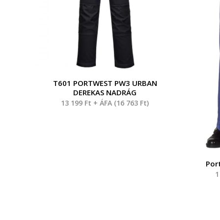
T601 PORTWEST PW3 URBAN
DEREKAS NADRÁG
13 199
Ft
+ ÁFA (
16 763
Ft
)
Por
1