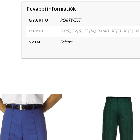
További információk
GYÁRTÓ
PORTWEST
MÉRET
30 (S), 32 (S), 33 (M), 34 (M), 36 (L), 38 (L), 40
SZÍN
Fekete