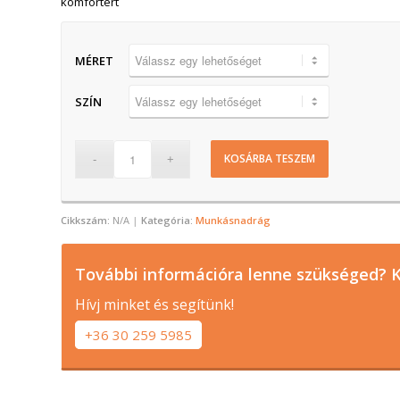
komfortért
MÉRET
SZÍN
KOSÁRBA TESZEM
Cikkszám:
N/A
Kategória:
Munkásnadrág
További információra lenne szükséged? K
Hívj minket és segítünk!
+36 30 259 5985