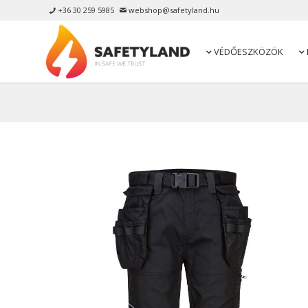
+36 30 259 5985
webshop@safetyland.hu


VÉDŐESZKÖZÖK

