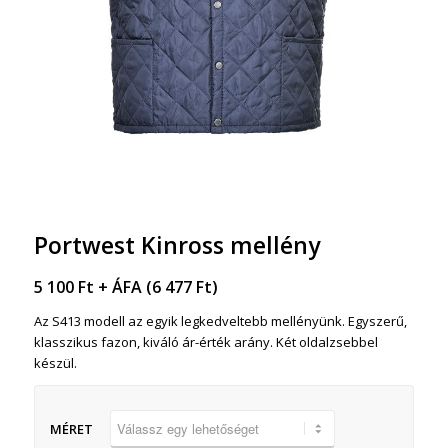
Portwest Kinross mellény
5 100
Ft
+ ÁFA (
6 477
Ft
)
Az S413 modell az egyik legkedveltebb mellényünk. Egyszerű,
klasszikus fazon, kiváló ár-érték arány. Két oldalzsebbel
készül.
MÉRET