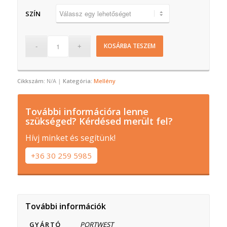
SZÍN
KOSÁRBA TESZEM
Cikkszám:
N/A
Kategória:
Mellény
További információra lenne
szükséged? Kérdésed merült fel?
Hívj minket és segítünk!
+36 30 259 5985
További információk
GYÁRTÓ
PORTWEST