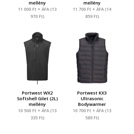
mellény
mellény
11 000
Ft
+ ÁFA (
13
11 700
Ft
+ ÁFA (
14
970
Ft
)
859
Ft
)
Portwest WX2
Portwest KX3
Softshell Gilet (2L)
Ultrasonic
mellény
Bodywarmer
10 500
Ft
+ ÁFA (
13
10 700
Ft
+ ÁFA (
13
335
Ft
)
589
Ft
)