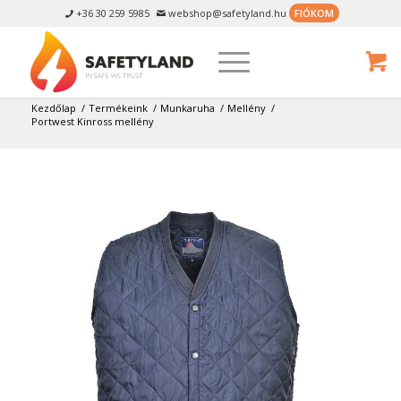
+36 30 259 5985
webshop@safetyland.hu
FIÓKOM


Kezdőlap
/
Termékeink
/
Munkaruha
/
Mellény
/
Portwest Kinross mellény