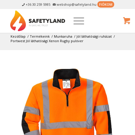
+36 30 259 5985
webshop@safetyland.hu
FIÓKOM


Kezdőlap
/
Termékeink
/
Munkaruha
/
Jól láthatósági ruházat
/
Portwest Jól láthatósági Xenon Rugby pulóver