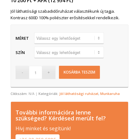
10 200
Ft
+ ÁFA (
12 954
Ft
)
Jól láthatósági szabadidőruházat választékunk új tagja.
Kontrasz 600D 100% poliészter erősítésekkel rendelkezik.
MÉRET
SZÍN
KOSÁRBA TESZEM
Cikkszám:
N/A
Kategóriák:
Jól láthatósági ruházat
,
Munkaruha
További információra lenne
szükséged? Kérdésed merült fel?
Hívj minket és segítünk!