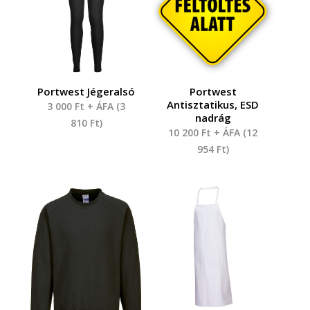
Portwest Jégeralsó
Portwest
Antisztatikus, ESD
3 000
Ft
+ ÁFA (
3
nadrág
810
Ft
)
10 200
Ft
+ ÁFA (
12
954
Ft
)