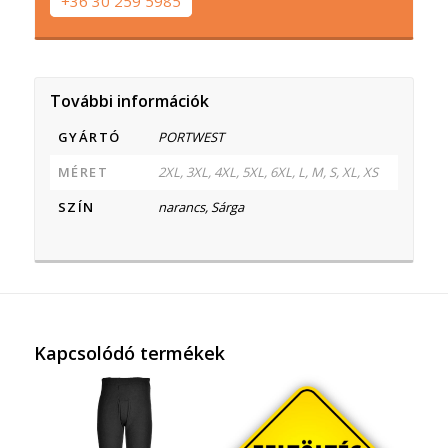
+36 30 259 5985
További információk
GYÁRTÓ
PORTWEST
MÉRET
2XL, 3XL, 4XL, 5XL, 6XL, L, M, S, XL, XS
SZÍN
narancs, Sárga
Kapcsolódó termékek