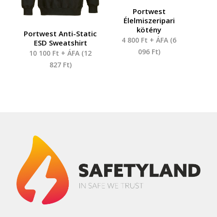
Portwest
Élelmiszeripari
kötény
Portwest Anti-Static
4 800
Ft
+ ÁFA (
6
ESD Sweatshirt
096
Ft
)
10 100
Ft
+ ÁFA (
12
827
Ft
)