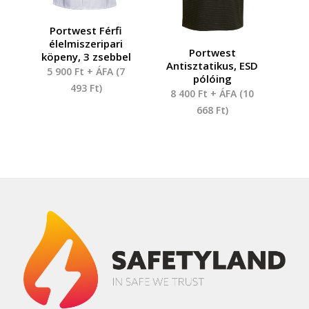
Portwest Férfi
élelmiszeripari
Portwest
köpeny, 3 zsebbel
Antisztatikus, ESD
5 900
Ft
+ ÁFA (
7
pólóing
493
Ft
)
8 400
Ft
+ ÁFA (
10
668
Ft
)