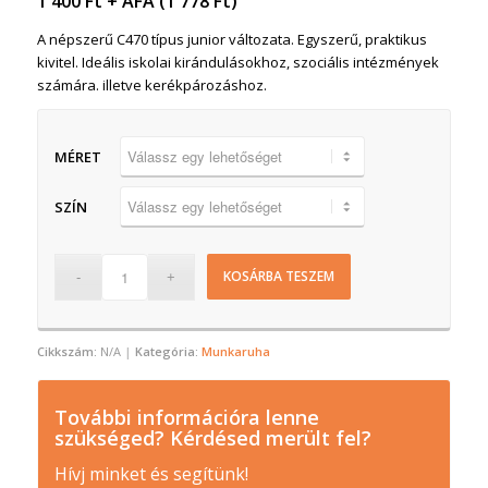
1 400
Ft
+ ÁFA (
1 778
Ft
)
A népszerű C470 típus junior változata. Egyszerű, praktikus
kivitel. Ideális iskolai kirándulásokhoz, szociális intézmények
számára. illetve kerékpározáshoz.
MÉRET
SZÍN
KOSÁRBA TESZEM
Cikkszám:
N/A
Kategória:
Munkaruha
További információra lenne
szükséged? Kérdésed merült fel?
Hívj minket és segítünk!