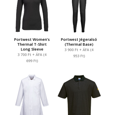
Portwest Women’s
Portwest Jégeralsó
Thermal T-Shirt
(Thermal Base)
Long Sleeve
3 900
Ft
+ ÁFA (
4
3 700
Ft
+ ÁFA (
4
953
Ft
)
699
Ft
)