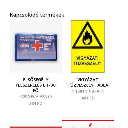
Kapcsolódó termékek
ELSŐSEGÉLY
VIGYÁZAT
FELSZERELÉS I. 1-30
TŰZVESZÉLY TÁBLA
FŐ
1 150
Ft
+ ÁFA (
1
4 200
Ft
+ ÁFA (
5
461
Ft
)
334
Ft
)