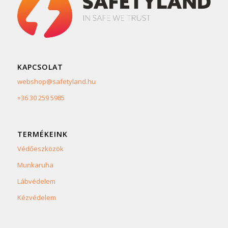
KAPCSOLAT
webshop@safetyland.hu
+36 30 259 5985
TERMÉKEINK
Védőeszközök
Munkaruha
Lábvédelem
Kézvédelem