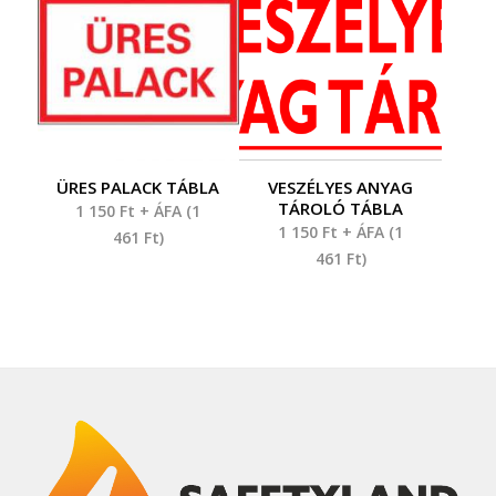
ÜRES PALACK TÁBLA
VESZÉLYES ANYAG
TÁROLÓ TÁBLA
1 150
Ft
+ ÁFA (
1
1 150
Ft
+ ÁFA (
1
461
Ft
)
461
Ft
)