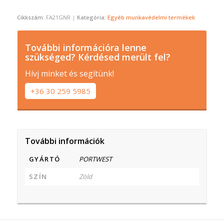
Cikkszám:
FA21GNR
Kategória:
Egyéb munkavédelmi termékek
További információra lenne
szükséged? Kérdésed merült fel?
Hívj minket és segítünk!
+36 30 259 5985
További információk
GYÁRTÓ
PORTWEST
SZÍN
Zöld