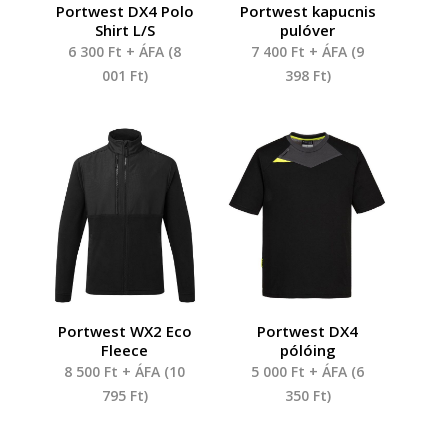
Portwest DX4 Polo
Portwest kapucnis
Shirt L/S
pulóver
6 300
Ft
+ ÁFA (
8
7 400
Ft
+ ÁFA (
9
001
Ft
)
398
Ft
)
Portwest WX2 Eco
Portwest DX4
Fleece
pólóing
8 500
Ft
+ ÁFA (
10
5 000
Ft
+ ÁFA (
6
795
Ft
)
350
Ft
)