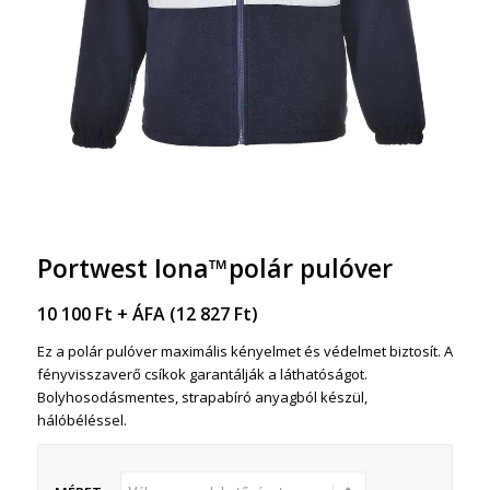
Portwest Iona™polár pulóver
10 100
Ft
+ ÁFA (
12 827
Ft
)
Ez a polár pulóver maximális kényelmet és védelmet biztosít. A
fényvisszaverő csíkok garantálják a láthatóságot.
Bolyhosodásmentes, strapabíró anyagból készül,
hálóbéléssel.