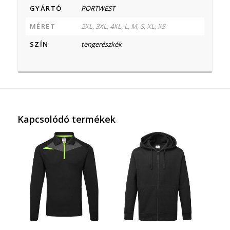
GYÁRTÓ
PORTWEST
MÉRET
2XL, 3XL, 4XL, L, M, S, XL, XS
SZÍN
tengerészkék
Kapcsolódó termékek