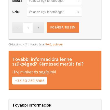
MÉRET
SZÍN
KOSÁRBA TESZEM
Cikkszám:
N/A
Kategória:
Póló, pulóver
További információra lenne
szükséged? Kérdésed merült fel?
Hívj minket és segítünk!
+36 30 259 5985
További információk