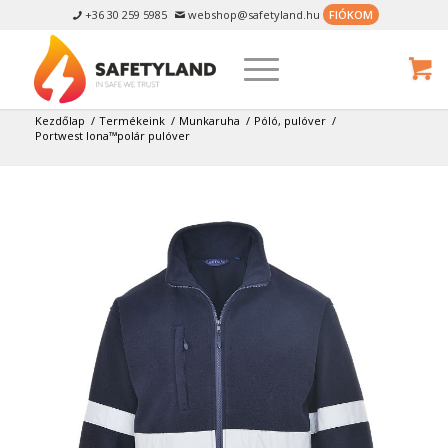
+36 30 259 5985
webshop@safetyland.hu
FIÓKOM


Kezdőlap
/
Termékeink
/
Munkaruha
/
Póló, pulóver
/
Portwest Iona™polár pulóver