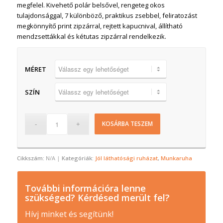
megfelel. Kivehető polár belsővel, rengeteg okos
tulajdonsággal, 7 különböző, praktikus zsebbel, feliratozást
megkönnyítő print zipzárral, rejtett kapucnival, állítható
mendzsettákkal és kétutas zipzárral rendelkezik.
MÉRET
SZÍN
KOSÁRBA TESZEM
Cikkszám:
N/A
Kategóriák:
Jól láthatósági ruházat
,
Munkaruha
További információra lenne
szükséged? Kérdésed merült fel?
Hívj minket és segítünk!