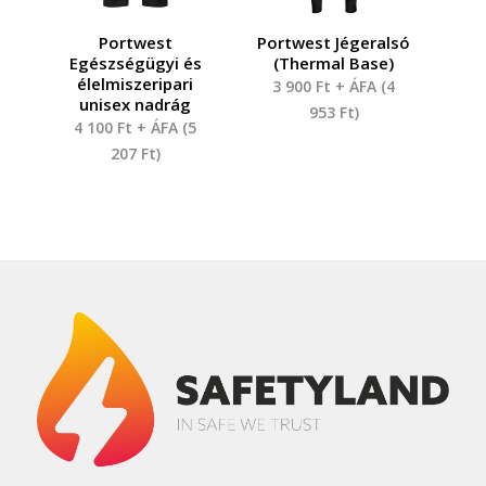
Portwest
Portwest Jégeralsó
Egészségügyi és
(Thermal Base)
élelmiszeripari
3 900
Ft
+ ÁFA (
4
unisex nadrág
953
Ft
)
4 100
Ft
+ ÁFA (
5
207
Ft
)