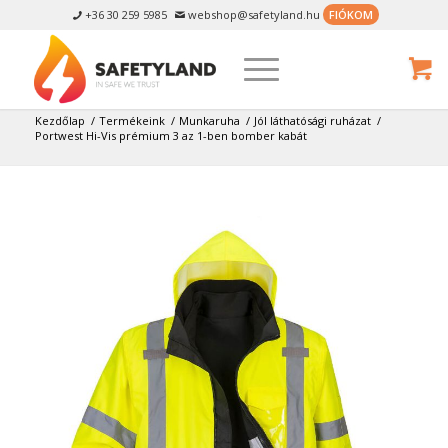
+36 30 259 5985
webshop@safetyland.hu
FIÓKOM


Kezdőlap
/
Termékeink
/
Munkaruha
/
Jól láthatósági ruházat
/
Portwest Hi-Vis prémium 3 az 1-ben bomber kabát