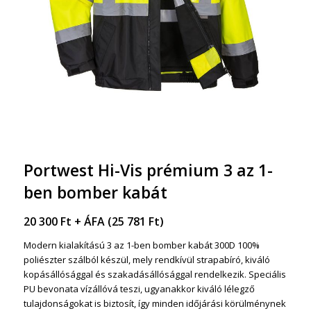
Portwest Hi-Vis prémium 3 az 1-
ben bomber kabát
20 300
Ft
+ ÁFA (
25 781
Ft
)
Modern kialakítású 3 az 1-ben bomber kabát 300D 100%
poliészter szálból készül, mely rendkívül strapabíró, kiváló
kopásállósággal és szakadásállósággal rendelkezik. Speciális
PU bevonata vízállóvá teszi, ugyanakkor kiváló lélegző
tulajdonságokat is biztosít, így minden időjárási körülménynek