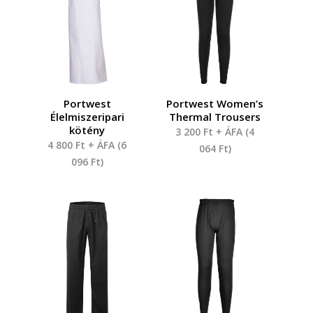
Portwest
Portwest Women’s
Élelmiszeripari
Thermal Trousers
kötény
3 200
Ft
+ ÁFA (
4
4 800
Ft
+ ÁFA (
6
064
Ft
)
096
Ft
)