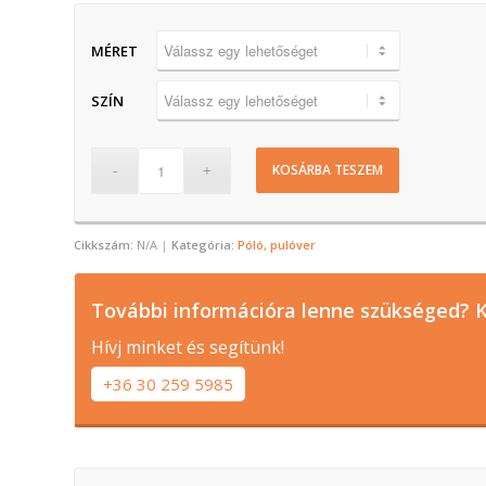
MÉRET
SZÍN
KOSÁRBA TESZEM
Cikkszám:
N/A
Kategória:
Póló, pulóver
További információra lenne szükséged? K
Hívj minket és segítünk!
+36 30 259 5985