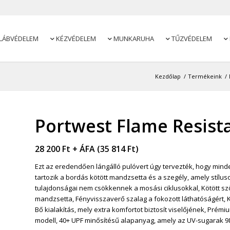
LÁBVÉDELEM
KÉZVÉDELEM
MUNKARUHA
TŰZVÉDELEM




Kezdőlap
/
Termékeink
/
Portwest Flame Resista
28 200
Ft
+ ÁFA (
35 814
Ft
)
Ezt az eredendően lángálló pulóvert úgy tervezték, hogy minde
tartozik a bordás kötött mandzsetta és a szegély, amely stílus
tulajdonságai nem csökkennek a mosási ciklusokkal, Kötött szö
mandzsetta, Fényvisszaverő szalag a fokozott láthatóságért, 
Bő kialakítás, mely extra komfortot biztosít viselőjének, Prémi
modell, 40+ UPF minősítésű alapanyag, amely az UV-sugarak 98