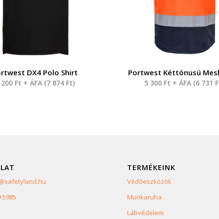
rtwest DX4 Polo Shirt
Portwest Kéttónusú Mes
 200
Ft
+ ÁFA (
7 874
Ft
)
5 300
Ft
+ ÁFA (
6 731
F
LAT
TERMÉKEINK
safetyland.hu
Védőeszközök
9 5985
Munkaruha
Lábvédelem