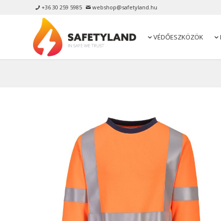
+36 30 259 5985
webshop@safetyland.hu


VÉDŐESZKÖZÖK

