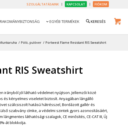
SZOLGÁLTATÁSAINK
KAPCSOLAT
FIÓKOM
RAKOMÁNYBIZTONSÁG
EGYÉB TERMÉKEK

Munkaruha
/
Póló, pulóver
/
Portwest Flame Resistant RIS Sweatshirt
nt RIS Sweatshirt
n irányból jól látható védelmet nyújtson. Jellemzői közé
os és kényelmes viseletet biztosít. Anyagában lángálló
vet szálcsiszolt hatású hátrésszel, Bordázott gallér és
Külső szabvány címke, a védelmi szintek gyors azonosításáért,
um lángmentes láthatósági szalagok, CE minősítés, CE-CAT III, Új
%-át blokkolja.