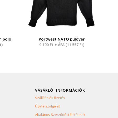
h póló
Portwest NATO pulóver
t
)
9 100
Ft
+ ÁFA (
11 557
Ft
)
VÁSÁRLÓI INFORMÁCIÓK
Szállítás és fizetés
Ügyfélszolgálat
Általános Szerződési Feltételek