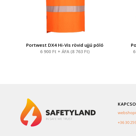
Portwest DX4 Hi-Vis rövid ujjú póló
Po
6 900
Ft
+ ÁFA (
8 763
Ft
)
6
KAPCSO
webshop@
+36 30 25