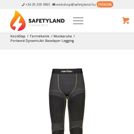
+36 30 259 5985
webshop@safetyland.hu
FIÓKOM


Kezdőlap
/
Termékeink
/
Munkaruha
/
Portwest DynamicAir Baselayer Legging