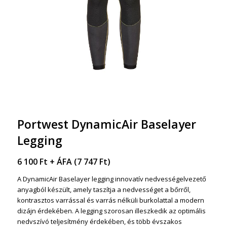
Portwest DynamicAir Baselayer
Legging
6 100
Ft
+ ÁFA (
7 747
Ft
)
A DynamicAir Baselayer legging innovatív nedvességelvezető
anyagból készült, amely taszítja a nedvességet a bőrről,
kontrasztos varrással és varrás nélküli burkolattal a modern
dizájn érdekében. A legging szorosan illeszkedik az optimális
nedvszívó teljesítmény érdekében, és több évszakos