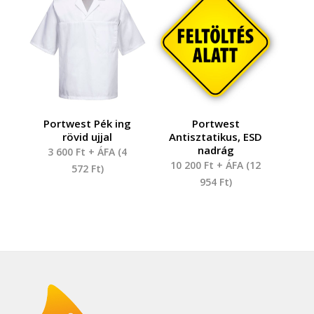
Portwest Pék ing
Portwest
rövid ujjal
Antisztatikus, ESD
nadrág
3 600
Ft
+ ÁFA (
4
10 200
Ft
+ ÁFA (
12
572
Ft
)
954
Ft
)