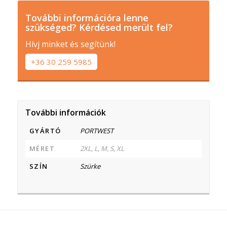
További információra lenne
szükséged? Kérdésed merült fel?
Hívj minket és segítünk!
+36 30 259 5985
További információk
GYÁRTÓ
PORTWEST
MÉRET
2XL, L, M, S, XL
SZÍN
Szürke