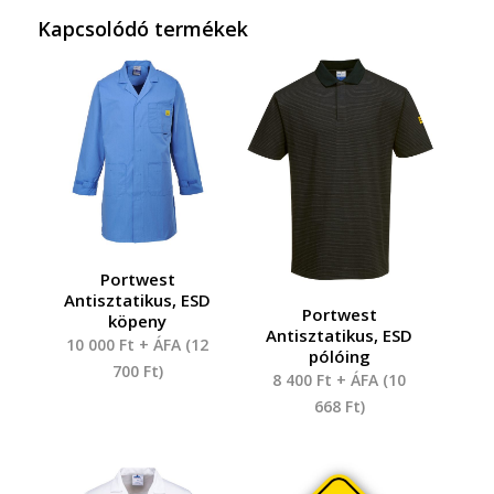
Kapcsolódó termékek
Portwest
Antisztatikus, ESD
Portwest
köpeny
Antisztatikus, ESD
10 000
Ft
+ ÁFA (
12
pólóing
700
Ft
)
8 400
Ft
+ ÁFA (
10
668
Ft
)