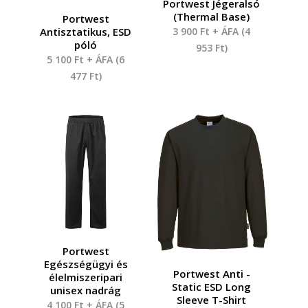
Portwest Jégeralsó
(Thermal Base)
Portwest
Antisztatikus, ESD
3 900
Ft
+ ÁFA (
4
póló
953
Ft
)
5 100
Ft
+ ÁFA (
6
477
Ft
)
Portwest
Egészségügyi és
Portwest Anti -
élelmiszeripari
Static ESD Long
unisex nadrág
Sleeve T-Shirt
4 100
Ft
+ ÁFA (
5