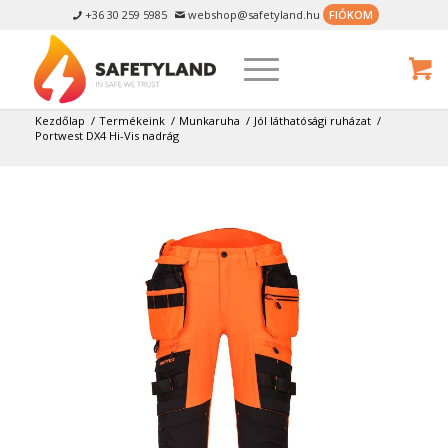
+36 30 259 5985
webshop@safetyland.hu
FIÓKOM


Kezdőlap
/
Termékeink
/
Munkaruha
/
Jól láthatósági ruházat
/
Portwest DX4 Hi-Vis nadrág