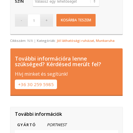
SZÍN
KOSÁRBA TESZEM
Cikkszám:
N/A
Kategóriák:
Jól láthatósági ruházat
,
Munkaruha
További információra lenne
szükséged? Kérdésed merült fel?
Hívj minket és segítünk!
+36 30 259 5985
További információk
GYÁRTÓ
PORTWEST