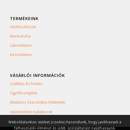
TERMÉKEINK
Védőeszközök
Munkaruha
Lábvédelem
Kézvédelem
VÁSÁRLÓI INFORMÁCIÓK
Szállítás és fizetés
Ügyfélszolgálat
Általános Szerződési Feltételek
Adatvédelmi nyilatkozat
Weboldalunkon sütiket (cookie) használunk, hogy javíthassuk a
felhasználói élményt és jobb szolgáltatást nyújthassunk.