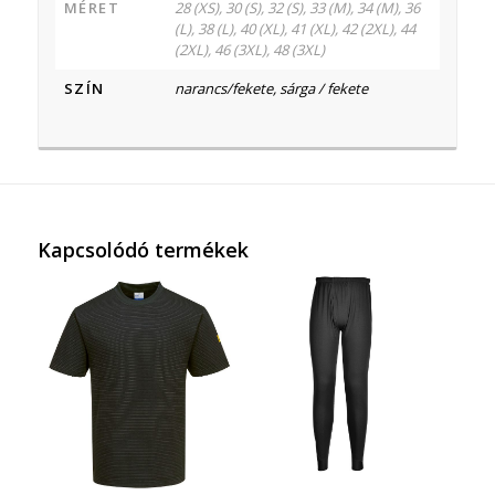
MÉRET
28 (XS), 30 (S), 32 (S), 33 (M), 34 (M), 36
(L), 38 (L), 40 (XL), 41 (XL), 42 (2XL), 44
(2XL), 46 (3XL), 48 (3XL)
SZÍN
narancs/fekete, sárga / fekete
Kapcsolódó termékek