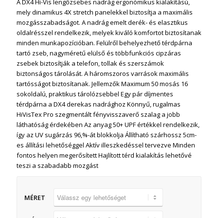
A DX4 Hi-Vis lengőzsebes nadrág ergonómikus kialakítású,
mely dinamikus 4X stretch panelekkel biztosítja a maximális
mozgásszabadságot. A nadrág emelt derék- és elasztikus
oldalrésszel rendelkezik, melyek kiváló komfortot biztosítanak
minden munkapozícióban. Felülről behelyezhető térdpárna
tartó zseb, nagyméretű elülső és többfunkciós cipzáras
zsebek biztosítják a telefon, tollak és szerszámok
biztonságos tárolását. A háromszoros varrások maximális
tartósságot biztosítanak. Jellemzők Maximum 50 mosás 16
sokoldalú, praktikus tárolózsebbel Egy pár díjmentes
térdpárna a DX4 derekas nadrághoz Könnyű, rugalmas
HiVisTex Pro szegmentált fényvisszaverő szalag a jobb
láthatóság érdekében Az anyag 50+ UPF értékkel rendelkezik,
így az UV sugárzás 96,%-át blokkolja Állítható szárhossz 5cm-
es állítási lehetőséggel Aktív illeszkedéssel tervezve Minden
fontos helyen megerősített Hajlított térd kialakítás lehetővé
teszi a szabadabb mozgást
MÉRET