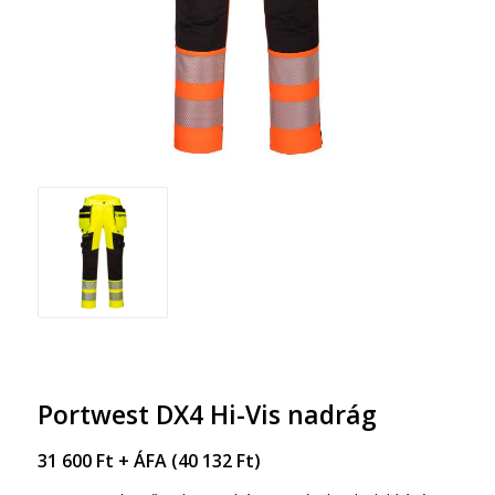
Portwest DX4 Hi-Vis nadrág
31 600
Ft
+ ÁFA (
40 132
Ft
)