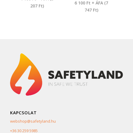
6 100
Ft
+ ÁFA (
7
207
Ft
)
747
Ft
)
KAPCSOLAT
webshop@safetyland.hu
+36 30 259 5985