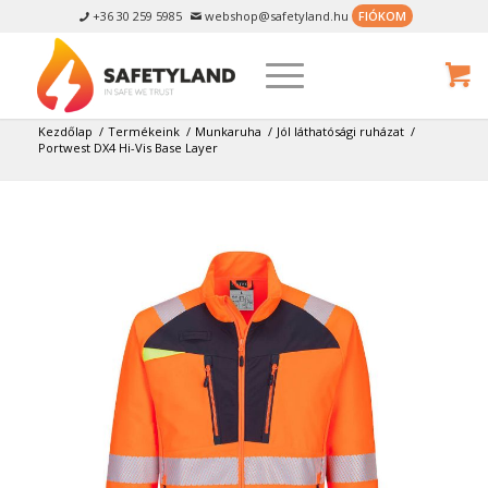
+36 30 259 5985
webshop@safetyland.hu
FIÓKOM


Kezdőlap
/
Termékeink
/
Munkaruha
/
Jól láthatósági ruházat
/
Portwest DX4 Hi-Vis Base Layer