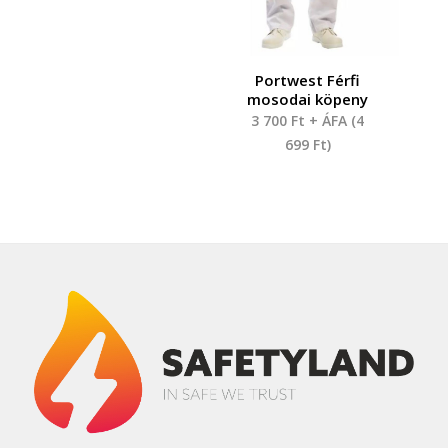
Portwest Férfi
mosodai köpeny
3 700
Ft
+ ÁFA (
4
699
Ft
)