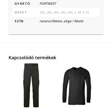
GYÁRTÓ
PORTWEST
MÉRET
2XL, 3XL, 4XL, 5XL, 6XL, L, M, S, XL
SZÍN
narancs/fekete, sárga / fekete
Kapcsolódó termékek