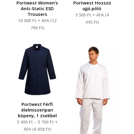
Portwest Women’s
Portwest Hosszú
Anti-Static ESD
ujjú póló
Trousers
3 500
Ft
+ ÁFA (
4
10 000
Ft
+ ÁFA (
12
445
Ft
)
700
Ft
)
Portwest Férfi
élelmiszeripari
köpeny, 1 zsebbel
5 400
Ft
–
5 700
Ft
+
ÁFA (
6 858
Ft
)