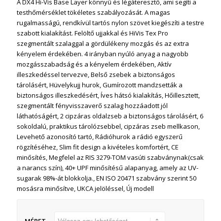
A DX4 Hi-Vis Base Layer könnyű és légáteresztő, ami segíti a
testhőmérséklet tökéletes szabályozását. A magas
rugalmasságú, rendkívül tartós nylon szövet kiegészíti a testre
szabott kialakítást. Felöltő ujjakkal és HiVis Tex Pro
szegmentált szalaggal a gördülékeny mozgás és az extra
kényelem érdekében. 4 irányban nyúló anyag a nagyobb
mozgásszabadság és a kényelem érdekében, Aktív
illeszkedéssel tervezve, Belső zsebek a biztonságos
tárolásért, Hüvelykujj hurok, Gumírozott mandzsetták a
biztonságos illeszkedésért, Íves hátsó kialakítás, Hőillesztett,
szegmentált fényvisszaverő szalag hozzáadott jól
láthatóságért, 2 cipzáras oldalzseb a biztonságos tárolásért, 6
sokoldalú, praktikus tárolózsebbel, cipzáras zseb mellkason,
Levehető azonosító tartó, Rádióhurok a rádió egyszerű
rögzítéséhez, Slim fit design a kivételes komfortért, CE
minősítés, Megfelel az RIS 3279-TOM vasúti szabványnak(csak
a narancs szín), 40+ UPF minősítésű alapanyag, amely az UV-
sugarak 98%-át blokkolja., EN ISO 20471 szabvány szerint 50
mosásra minősítve, UKCA jelöléssel, Új modell
MÉRET