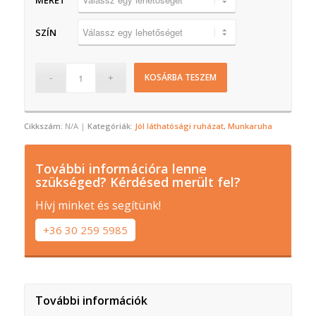
SZÍN
KOSÁRBA TESZEM
Cikkszám:
N/A
Kategóriák:
Jól láthatósági ruházat
,
Munkaruha
További információra lenne
szükséged? Kérdésed merült fel?
Hívj minket és segítünk!
+36 30 259 5985
További információk