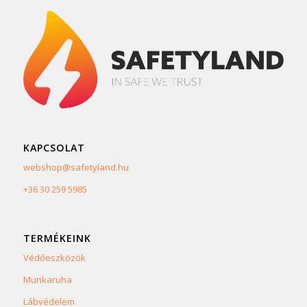
KAPCSOLAT
webshop@safetyland.hu
+36 30 259 5985
TERMÉKEINK
Védőeszközök
Munkaruha
Lábvédelem