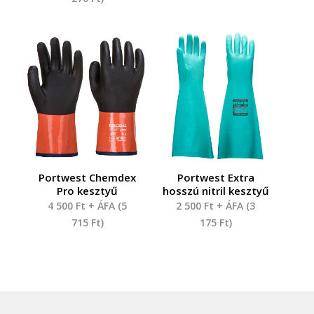
Portwest Chemdex
Portwest Extra
Pro kesztyű
hosszú nitril kesztyű
4 500
Ft
+ ÁFA (
5
2 500
Ft
+ ÁFA (
3
715
Ft
)
175
Ft
)