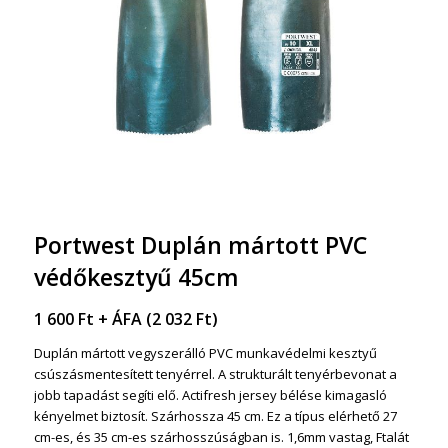
Portwest Duplán mártott PVC
védőkesztyű 45cm
1 600
Ft
+ ÁFA (
2 032
Ft
)
Duplán mártott vegyszerálló PVC munkavédelmi kesztyű
csúszásmentesített tenyérrel. A strukturált tenyérbevonat a
jobb tapadást segíti elő. Actifresh jersey bélése kimagasló
kényelmet biztosít. Szárhossza 45 cm. Ez a típus elérhető 27
cm-es, és 35 cm-es szárhosszúságban is. 1,6mm vastag, Ftalát