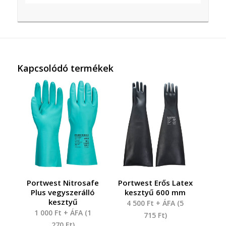
Kapcsolódó termékek
Portwest Nitrosafe
Portwest Erős Latex
Plus vegyszerálló
kesztyű 600 mm
kesztyű
4 500
Ft
+ ÁFA (
5
1 000
Ft
+ ÁFA (
1
715
Ft
)
270
Ft
)