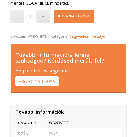
mentes. CE-CAT III, CE minősítés.
KOSÁRBA TESZEM
Cikkszám:
A845GNRXL
Kategória:
Vegyvédelmi kesztyű
További információra lenne
szükséged? Kérdésed merült fel?
Hívj minket és segítünk!
+36 30 259 5985
További információk
GYÁRTÓ
PORTWEST
SZÍN
Zöld