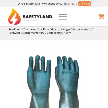
+36 30 259 5985
webshop@safetyland.hu
FIÓKOM


Kezdőlap
/
Termékeink
/
Kézvédelem
/
Vegyvédelmi kesztyű
/
Portwest Duplán mártott PVC védőkesztyű 45cm