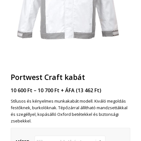
Portwest Craft kabát
10 600
Ft
–
10 700
Ft
+ ÁFA (
13 462
Ft
)
Stílusos és kényelmes munkakabát modell. Kiváló megoldás
festőknek, burkolóknak. Tépőzárral állítható mandzsettákkal
és szegéllyel, kopásálló Oxford betétekkel és biztonsági
zsebekkel.