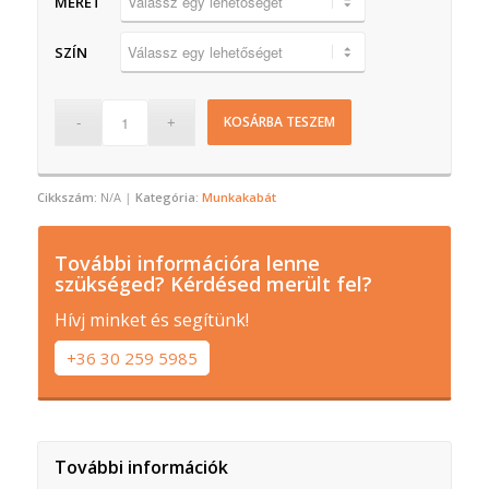
MÉRET
SZÍN
KOSÁRBA TESZEM
Cikkszám:
N/A
Kategória:
Munkakabát
További információra lenne
szükséged? Kérdésed merült fel?
Hívj minket és segítünk!
+36 30 259 5985
További információk