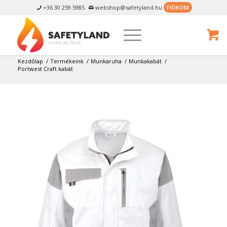
+36 30 259 5985
webshop@safetyland.hu
FIÓKOM


Kezdőlap
/
Termékeink
/
Munkaruha
/
Munkakabát
/
Portwest Craft kabát