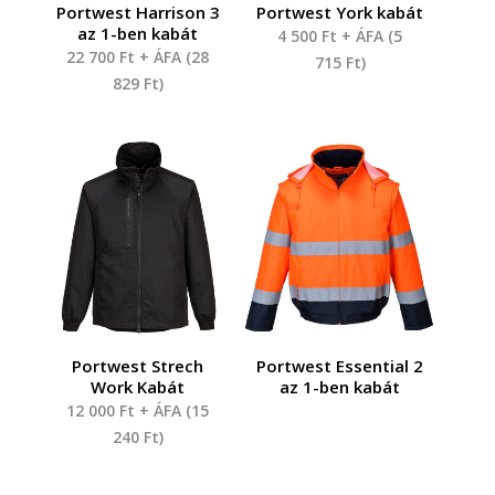
Portwest Harrison 3
Portwest York kabát
az 1-ben kabát
4 500
Ft
+ ÁFA (
5
22 700
Ft
+ ÁFA (
28
715
Ft
)
829
Ft
)
Portwest Strech
Portwest Essential 2
Work Kabát
az 1-ben kabát
12 000
Ft
+ ÁFA (
15
240
Ft
)