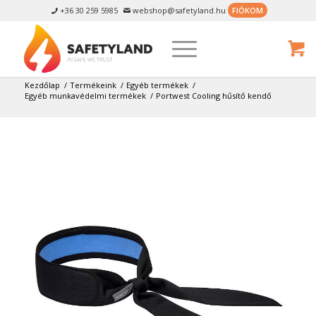
+36 30 259 5985
webshop@safetyland.hu
FIÓKOM


Kezdőlap
/
Termékeink
/
Egyéb termékek
/
Egyéb munkavédelmi termékek
/
Portwest Cooling hűsítő kendő