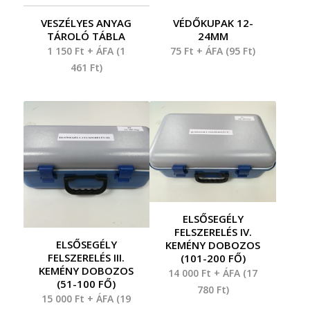
VESZÉLYES ANYAG
VÉDŐKUPAK 12-
TÁROLÓ TÁBLA
24MM
1 150
Ft
+ ÁFA (
1
75
Ft
+ ÁFA (
95
Ft
)
461
Ft
)
ELSŐSEGÉLY
FELSZERELÉS IV.
ELSŐSEGÉLY
KEMÉNY DOBOZOS
FELSZERELÉS III.
(101-200 FŐ)
KEMÉNY DOBOZOS
14 000
Ft
+ ÁFA (
17
(51-100 FŐ)
780
Ft
)
15 000
Ft
+ ÁFA (
19