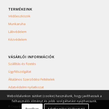
TERMÉKEINK
Védőeszközök
Munkaruha
Lábvédelem
Kézvédelem
VÁSÁRLÓI INFORMÁCIÓK
Szállítás és fizetés
Ügyfélszolgálat
Általános Szerződési Feltételek
Adatvédelmi nyilatkozat
Weboldalunkon sütiket (cookie) használunk, hogy javíthassuk a
felhasználói élményt és jobb szolgáltatást nyújthassunk.
© Copyright 2023 SAFETYLAND.HU / Minden jog fenntartva /
Rendben
Adatkezelési tájékoztató