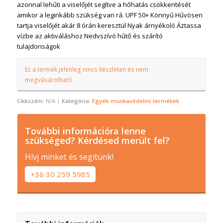
azonnal lehűti a viselőjét segítve a hőhatás csökkentését
amikor a leginkább szükség van rá. UPF 50+ Könnyű Hűvösen
tartja viselőjét akár 8 órán keresztül Nyak árnyékoló Áztassa
vízbe az aktiváláshoz Nedvszívó hűtő és szárító
tulajdonságok
Ez a termék jelenleg nincs készleten és nem
megvásárolható.
Cikkszám:
N/A
Kategória:
Egyéb munkavédelmi termékek
További információra lenne
szükséged? Kérdésed merült fel?
Hívj minket és segítünk!
+36 30 259 5985