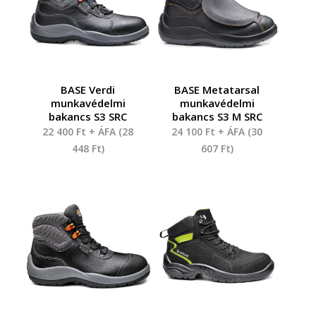
BASE Verdi
BASE Metatarsal
munkavédelmi
munkavédelmi
bakancs S3 SRC
bakancs S3 M SRC
22 400
Ft
+ ÁFA (
28
24 100
Ft
+ ÁFA (
30
448
Ft
)
607
Ft
)