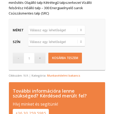
minősítés Olajálló talp Kétrétegű talpszerkezet Vízálló
felsőrész Hőálló talp – 300 Energiaelnyelő sarok
Csúszásmentes talp (SRC)
MÉRET
SZÍN
KOSÁRBA TESZEM
Cikkszám:
N/A
Kategória:
Munkavédelmi bakancs
További információra lenne
szükséged? Kérdésed merült fel?
Hívj minket és segítünk!
+36 30 259 5985