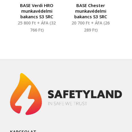
BASE Verdi HRO
BASE Chester
munkavédelmi
munkavédelmi
bakancs S3 SRC
bakancs S3 SRC
25 800
Ft
+ ÁFA (
32
20 700
Ft
+ ÁFA (
26
766
Ft
)
289
Ft
)
KAPCSOLAT