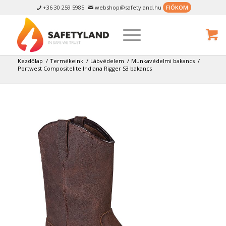
+36 30 259 5985
webshop@safetyland.hu
FIÓKOM


Kezdőlap
/
Termékeink
/
Lábvédelem
/
Munkavédelmi bakancs
/
Portwest Compositelite Indiana Rigger S3 bakancs