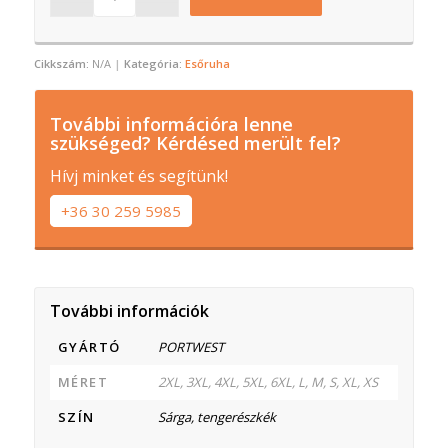
Cikkszám:
N/A
Kategória:
Esőruha
További információra lenne
szükséged? Kérdésed merült fel?
Hívj minket és segítünk!
+36 30 259 5985
További információk
GYÁRTÓ
PORTWEST
MÉRET
2XL, 3XL, 4XL, 5XL, 6XL, L, M, S, XL, XS
SZÍN
Sárga, tengerészkék