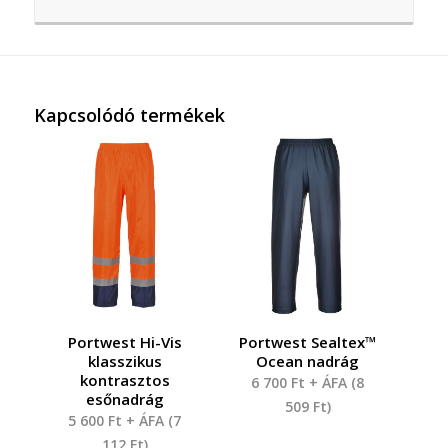
Kapcsolódó termékek
Portwest Hi-Vis
Portwest Sealtex™
klasszikus
Ocean nadrág
kontrasztos
6 700
Ft
+ ÁFA (
8
esőnadrág
509
Ft
)
5 600
Ft
+ ÁFA (
7
112
Ft
)