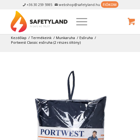
+36 30 259 5985
webshop@safetyland.hu
FIÓKOM


Kezdőlap
/
Termékeink
/
Munkaruha
/
Esőruha
/
Portwest Classic esőruha (2 részes öltöny)