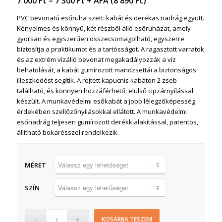
7 000
Ft
–
7 300
Ft
+ ÁFA (
8 890
Ft
)
PVC bevonatú esőruha szett: kabát és derekas nadrág együtt.
Kényelmes és könnyű, két részből álló esőruházat, amely
gyorsan és egyszerűen összecsomagolható, egyszerre
biztosítja a praktikumot és a tartósságot. A ragasztott varratok
és az extrém vízálló bevonat megakadályozzák a víz
behatolását, a kabát gumírozott mandzsettái a biztonságos
illeszkedést segítik. A rejtett kapucnis kabáton 2 zseb
található, és könnyen hozzáférhető, elülső cipzárnyílással
készült. A munkavédelmi esőkabát a jobb lélegzőképesség
érdekében szellőzőnyílásokkal ellátott. A munkavédelmi
esőnadrág teljesen gumírozott derékkialakítással, patentos,
állítható bokarésszel rendelkezik.
MÉRET
SZÍN
KOSÁRBA TESZEM