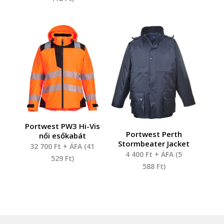
Portwest PW3 Hi-Vis
Portwest Perth
női esőkabát
Stormbeater Jacket
32 700
Ft
+ ÁFA (
41
4 400
Ft
+ ÁFA (
5
529
Ft
)
588
Ft
)